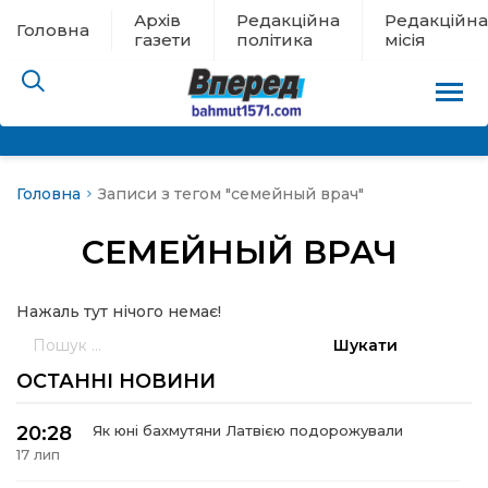
Архів
Редакційна
Редакційна
Головна
газети
політика
місія
Головна
Записи з тегом "семейный врач"
пам’яті
СЕМЕЙНЫЙ ВРАЧ
 в евакуації
Нажаль тут нічого немає!
льство
Пошук:
ні новини
ОСТАННІ НОВИНИ
цина
20:28
Як юні бахмутяни Латвією подорожували
17 лип