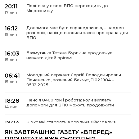
20:11
Політика у сфері ВПО переходить до
Мінрозвитку
17 лип
16:12
Допомога має бути справедливою, – нардеп
а
розповів, навіщо оновили закон про права для
15 лип
ВПО
газети
16:03
Бахмутянка Тетяна Бурикіна продовжує
навчати дітей орігамі
15 лип
ійна політика
06:41
Молодший сержант Сергій Володимирович
Печененко, позивний Бахмут, 11.02.1984 –
ійна місія
15 лип
05.12.2025
ти
18:28
Пенсія 8400 грн і робота: коли виплату
допомоги для ВПО можуть продовжити
14 лип
18:24
В Україні створять Координаційну раду з
питань ВПО та повернення українців із-за
14 лип
ЯК ЗАВТРАШНЮ ГАЗЕТУ «ВПЕРЕД»
кордону