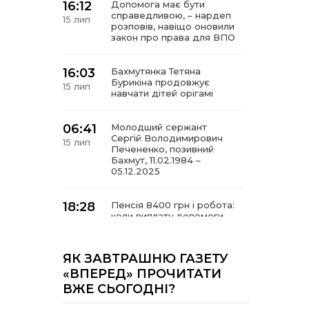
16:12
Допомога має бути
справедливою, – нардеп
15 лип
розповів, навіщо оновили
закон про права для ВПО
16:03
Бахмутянка Тетяна
Бурикіна продовжує
15 лип
навчати дітей орігамі
06:41
Молодший сержант
Сергій Володимирович
15 лип
Печененко, позивний
Бахмут, 11.02.1984 –
05.12.2025
18:28
Пенсія 8400 грн і робота:
коли виплату допомоги
14 лип
для ВПО можуть
продовжити
ЯК ЗАВТРАШНЮ ГАЗЕТУ
18:24
«ВПЕРЕД» ПРОЧИТАТИ
В Україні створять
Координаційну раду з
14 лип
ВЖЕ СЬОГОДНІ?
питань ВПО та
повернення українців із-