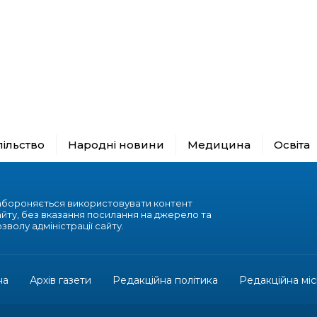
пільство
Народні новини
Медицина
Освіта
абороняється використовувати контент
айту, без вказання посилання на джерело та
зволу адміністрації сайту.
на
Архів газети
Редакційна політика
Редакційна міс