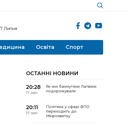
17 Липня
едицина
Освіта
Спорт
ОСТАННІ НОВИНИ
20:28
Як юні бахмутяни Латвією
подорожували
17 лип
20:11
Політика у сфері ВПО
переходить до
17 лип
Мінрозвитку