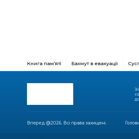
Книга пам’яті
Бахмут в евакуації
Сус
З
с
до
Вперед @2026. Всі права захищені.
Голов