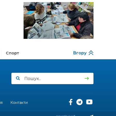
за кордону
18:15
Бахмутський код на
Гощанщині: коли традиції
14 лип
єднають громади
17:25
Маленькі бахмутяни у
Музеї роботів
10 лип
Спорт
Вгору
17:18
Морські мушлі в техніці
макраме
10 лип
17:07
Бахмутяни вибороли
нагороди на чемпіонаті
10 лип
України з пара
настільного тенісу
11:54
Юна бахмутянка Кіра
Радченко долучилася до
ія
Контакти
08 лип
унікального інклюзивного
культурно-мистецького
проєкту «КОЛО