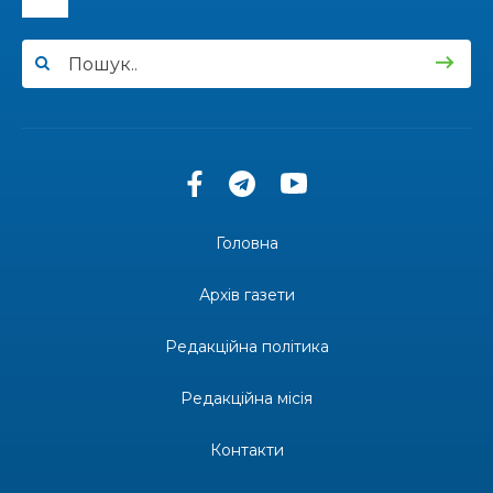
14:57
Чудова вовняна акварель
03 лип
13:54
У Дніпрі з нагоди утворення Донецької
області відбулася мистецька рефлексія
03 лип
«Донеччина на мапі часу: історія, що творить
майбутнє»
20:48
Солдат Юрій Володимирович Капшук,
позивний Бахмут, 28.02.1987 – 16.01.2026
02 лип
Головна
17:59
Бахмут танцює, Бахмут співає…
02 лип
Архів газети
12:00
Бахмутські майстри представили Донеччину
Редакційна політика
на фестивалі «Молодий борщ – 2026»
30 чер
Редакційна місія
11:34
Частина ВПО більше не отримає житловий
ваучер: що зміниться з 1 серпня
30 чер
Контакти