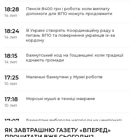
18:28
Пенсія 8400 грн і робота: коли виплату
допомоги для ВПО можуть продовжити
14 лип
18:24
В Україні створять Координаційну раду з
а
питань ВПО та повернення українців із-за
14 лип
кордону
газети
18:15
Бахмутський код на Гощанщині: коли традиції
єднають громади
14 лип
ійна політика
17:25
Маленькі бахмутяни у Музеї роботів
ійна місія
10 лип
ти
17:18
Морські мушлі в техніці макраме
10 лип
17:07
Бахмутяни вибороли нагороди на чемпіонаті
України з пара настільного тенісу
10 лип
ЯК ЗАВТРАШНЮ ГАЗЕТУ «ВПЕРЕД»