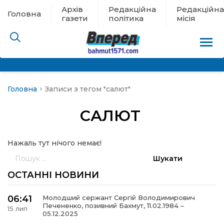
Архів
Редакційна
Редакційна
Головна
газети
політика
місія
Головна
Записи з тегом "салют"
пам’яті
САЛЮТ
 в евакуації
Нажаль тут нічого немає!
льство
Пошук:
ні новини
ОСТАННІ НОВИНИ
цина
06:41
Молодший сержант Сергій Володимирович
Печененко, позивний Бахмут, 11.02.1984 –
15 лип
05.12.2025