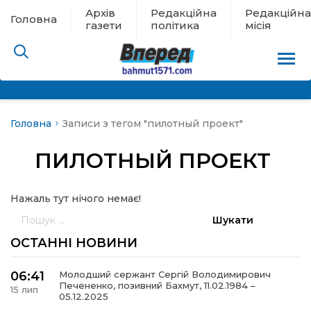
Архів
Редакційна
Редакційна
Головна
газети
політика
місія
Головна
Записи з тегом "пилотный проект"
пам’яті
ПИЛОТНЫЙ ПРОЕКТ
 в евакуації
Нажаль тут нічого немає!
льство
Пошук:
ні новини
ОСТАННІ НОВИНИ
цина
06:41
Молодший сержант Сергій Володимирович
Печененко, позивний Бахмут, 11.02.1984 –
15 лип
05.12.2025