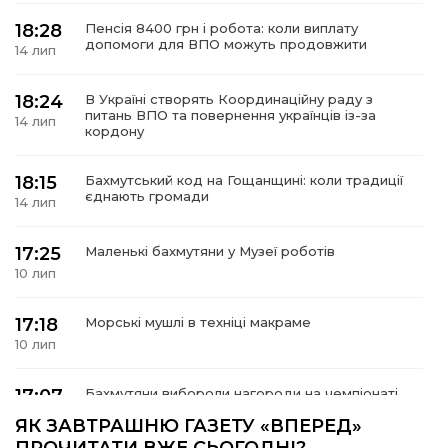
18:28
Пенсія 8400 грн і робота: коли виплату
допомоги для ВПО можуть продовжити
14 лип
18:24
В Україні створять Координаційну раду з
а
питань ВПО та повернення українців із-за
14 лип
кордону
газети
18:15
Бахмутський код на Гощанщині: коли традиції
єднають громади
14 лип
ійна політика
17:25
Маленькі бахмутяни у Музеї роботів
ійна місія
10 лип
ти
17:18
Морські мушлі в техніці макраме
10 лип
17:07
Бахмутяни вибороли нагороди на чемпіонаті
України з пара настільного тенісу
10 лип
ЯК ЗАВТРАШНЮ ГАЗЕТУ «ВПЕРЕД»