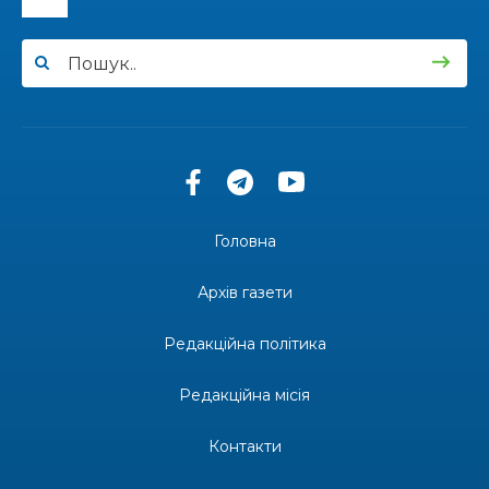
14:57
Чудова вовняна акварель
03 лип
13:54
У Дніпрі з нагоди утворення Донецької
області відбулася мистецька рефлексія
03 лип
«Донеччина на мапі часу: історія, що творить
майбутнє»
20:48
Солдат Юрій Володимирович Капшук,
позивний Бахмут, 28.02.1987 – 16.01.2026
02 лип
Головна
17:59
Бахмут танцює, Бахмут співає…
02 лип
Архів газети
12:00
Бахмутські майстри представили Донеччину
Редакційна політика
на фестивалі «Молодий борщ – 2026»
30 чер
Редакційна місія
11:34
Частина ВПО більше не отримає житловий
ваучер: що зміниться з 1 серпня
30 чер
Контакти