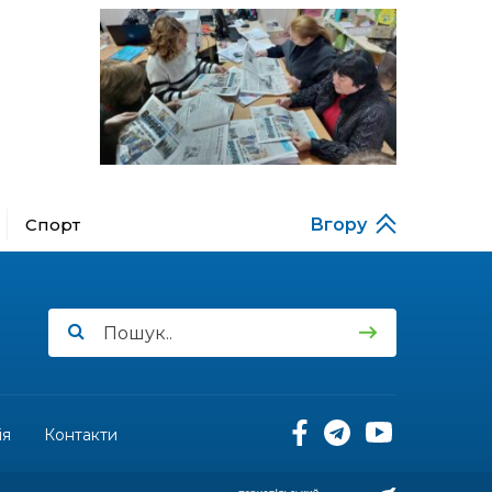
за кордону
18:15
Бахмутський код на
Гощанщині: коли традиції
14 лип
єднають громади
17:25
Маленькі бахмутяни у
Музеї роботів
10 лип
Спорт
Вгору
17:18
Морські мушлі в техніці
макраме
10 лип
17:07
Бахмутяни вибороли
нагороди на чемпіонаті
10 лип
України з пара
настільного тенісу
11:54
Юна бахмутянка Кіра
Радченко долучилася до
ія
Контакти
08 лип
унікального інклюзивного
культурно-мистецького
проєкту «КОЛО