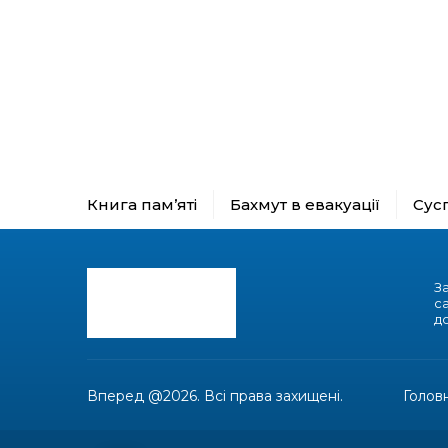
Книга пам’яті
Бахмут в евакуації
Сус
З
с
до
Вперед @2026. Всі права захищені.
Голов