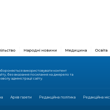
пільство
Народні новини
Медицина
Освіта
абороняється використовувати контент
айту, без вказання посилання на джерело та
зволу адміністрації сайту.
на
Архів газети
Редакційна політика
Редакційна міс