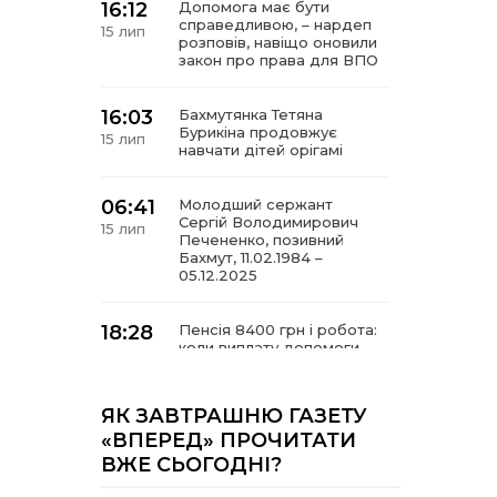
16:12
Допомога має бути
справедливою, – нардеп
15 лип
розповів, навіщо оновили
закон про права для ВПО
16:03
Бахмутянка Тетяна
Бурикіна продовжує
15 лип
навчати дітей орігамі
06:41
Молодший сержант
Сергій Володимирович
15 лип
Печененко, позивний
Бахмут, 11.02.1984 –
05.12.2025
18:28
Пенсія 8400 грн і робота:
коли виплату допомоги
14 лип
для ВПО можуть
продовжити
ЯК ЗАВТРАШНЮ ГАЗЕТУ
18:24
«ВПЕРЕД» ПРОЧИТАТИ
В Україні створять
Координаційну раду з
14 лип
ВЖЕ СЬОГОДНІ?
питань ВПО та
повернення українців із-