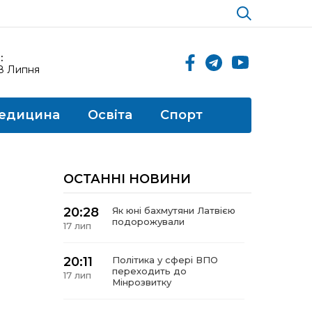
:
18 Липня
едицина
Освіта
Спорт
ОСТАННІ НОВИНИ
20:28
Як юні бахмутяни Латвією
подорожували
17 лип
20:11
Політика у сфері ВПО
переходить до
17 лип
Мінрозвитку