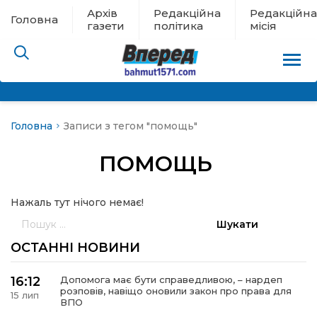
Архів
Редакційна
Редакційна
Головна
газети
політика
місія
Головна
Записи з тегом "помощь"
пам’яті
ПОМОЩЬ
 в евакуації
Нажаль тут нічого немає!
льство
Пошук:
ні новини
ОСТАННІ НОВИНИ
цина
16:12
Допомога має бути справедливою, – нардеп
розповів, навіщо оновили закон про права для
15 лип
ВПО