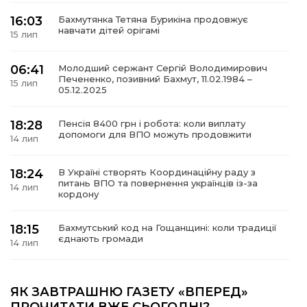
16:03
Бахмутянка Тетяна Бурикіна продовжує
навчати дітей орігамі
15 лип
06:41
Молодший сержант Сергій Володимирович
а
Печененко, позивний Бахмут, 11.02.1984 –
15 лип
05.12.2025
газети
18:28
Пенсія 8400 грн і робота: коли виплату
допомоги для ВПО можуть продовжити
14 лип
ійна політика
18:24
В Україні створять Координаційну раду з
ійна місія
питань ВПО та повернення українців із-за
14 лип
кордону
ти
18:15
Бахмутський код на Гощанщині: коли традиції
єднають громади
14 лип
17:25
Маленькі бахмутяни у Музеї роботів
ЯК ЗАВТРАШНЮ ГАЗЕТУ «ВПЕРЕД»
10 лип