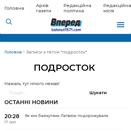
Архів
Редакційна
Редакційна
Головна
газети
політика
місія
Головна
Записи з тегом "подросток"
пам’яті
ПОДРОСТОК
 в евакуації
Нажаль тут нічого немає!
льство
Пошук:
ні новини
ОСТАННІ НОВИНИ
цина
20:28
Як юні бахмутяни Латвією подорожували
17 лип