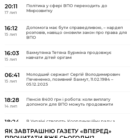
20:11
Політика у сфері ВПО переходить до
Мінрозвитку
17 лип
16:12
Допомога має бути справедливою, – нардеп
а
розповів, навіщо оновили закон про права для
15 лип
ВПО
газети
16:03
Бахмутянка Тетяна Бурикіна продовжує
навчати дітей орігамі
15 лип
ійна політика
06:41
Молодший сержант Сергій Володимирович
Печененко, позивний Бахмут, 11.02.1984 –
ійна місія
15 лип
05.12.2025
ти
18:28
Пенсія 8400 грн і робота: коли виплату
допомоги для ВПО можуть продовжити
14 лип
18:24
В Україні створять Координаційну раду з
питань ВПО та повернення українців із-за
14 лип
ЯК ЗАВТРАШНЮ ГАЗЕТУ «ВПЕРЕД»
кордону