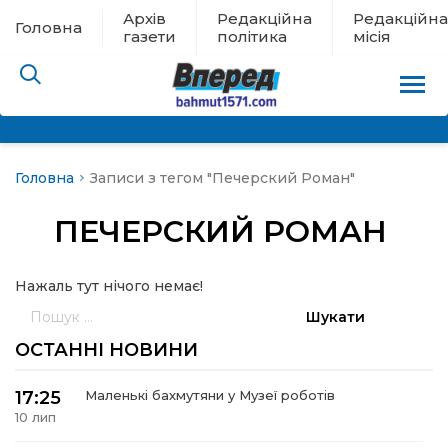
Архів
Редакційна
Редакційна
Головна
газети
політика
місія
Головна
Записи з тегом "Печерский Роман"
пам’яті
ПЕЧЕРСКИЙ РОМАН
 в евакуації
Нажаль тут нічого немає!
льство
Пошук:
ні новини
ОСТАННІ НОВИНИ
цина
17:25
Маленькі бахмутяни у Музеї роботів
10 лип