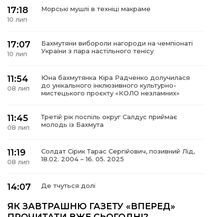
17:18
Морські мушлі в техніці макраме
10 лип
17:07
Бахмутяни вибороли нагороди на чемпіонаті
а
України з пара настільного тенісу
10 лип
газети
11:54
Юна бахмутянка Кіра Радченко долучилася
до унікального інклюзивного культурно-
08 лип
мистецького проєкту «КОЛО незламних»
ійна політика
11:45
Третій рік поспіль округ Салдус приймає
молодь із Бахмута
ійна місія
08 лип
11:19
Солдат Сірик Тарас Сергійович, позивний Лід,
ти
18.02. 2004 – 16. 05. 2025
08 лип
14:07
Де тчуться долі
06 лип
ЯК ЗАВТРАШНЮ ГАЗЕТУ «ВПЕРЕД»