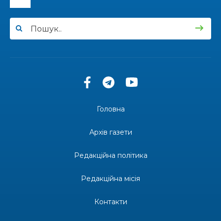
12:00
Бахмутські майстри представили Донеччину
на фестивалі «Молодий борщ – 2026»
30 чер
11:34
Частина ВПО більше не отримає житловий
ваучер: що зміниться з 1 серпня
30 чер
11:14
Бахмутська молодь досліджує Полтаву
30 чер
Головна
13:55
Солдат Ігор Ігорович Кравець, позивний
Батон, 11.02.2001 — 17.06.2024
29 чер
Архів газети
19:00
Внутрішнє переміщення в Україні: тест, який
держава досі провалює
Редакційна політика
27 чер
Редакційна місія
18:38
Майстер-клас «Троянди» для юних бахмутян
26 чер
Контакти
18:32
26 червня – день створення Бахмутської