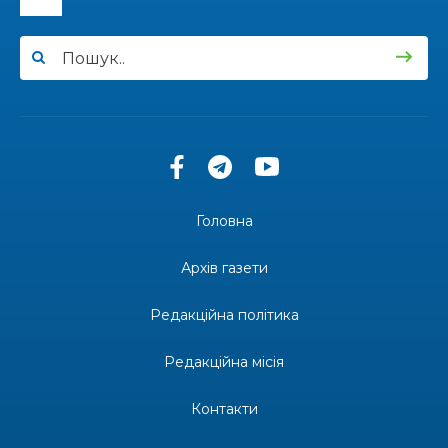
12:00
Бахмутські майстри представили Донеччину
на фестивалі «Молодий борщ – 2026»
30 чер
11:34
Частина ВПО більше не отримає житловий
ваучер: що зміниться з 1 серпня
30 чер
11:14
Бахмутська молодь досліджує Полтаву
30 чер
Головна
13:55
Солдат Ігор Ігорович Кравець, позивний
Батон, 11.02.2001 — 17.06.2024
29 чер
Архів газети
19:00
Внутрішнє переміщення в Україні: тест, який
держава досі провалює
Редакційна політика
27 чер
Редакційна місія
18:38
Майстер-клас «Троянди» для юних бахмутян
26 чер
Контакти
18:32
26 червня – день створення Бахмутської