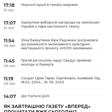
17:18
Морські мушлі в техніці макраме
10 лип
17:07
Бахмутяни вибороли нагороди на чемпіонаті
а
України з пара настільного тенісу
10 лип
газети
11:54
Юна бахмутянка Кіра Радченко долучилася
до унікального інклюзивного культурно-
08 лип
мистецького проєкту «КОЛО незламних»
ійна політика
11:45
Третій рік поспіль округ Салдус приймає
молодь із Бахмута
ійна місія
08 лип
11:19
Солдат Сірик Тарас Сергійович, позивний Лід,
ти
18.02. 2004 – 16. 05. 2025
08 лип
14:07
Де тчуться долі
06 лип
ЯК ЗАВТРАШНЮ ГАЗЕТУ «ВПЕРЕД»