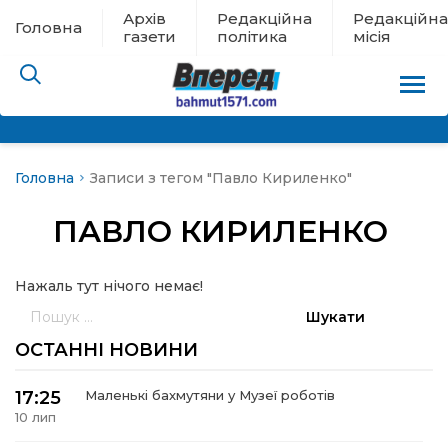
Архів
Редакційна
Редакційна
Головна
газети
політика
місія
Головна
Записи з тегом "Павло Кириленко"
пам’яті
ПАВЛО КИРИЛЕНКО
 в евакуації
Нажаль тут нічого немає!
льство
Пошук:
ні новини
ОСТАННІ НОВИНИ
цина
17:25
Маленькі бахмутяни у Музеї роботів
10 лип