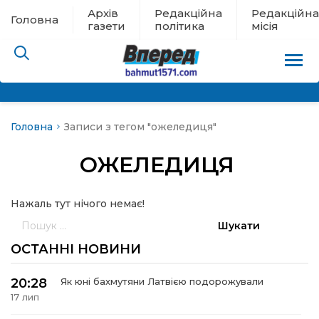
Архів
Редакційна
Редакційна
Головна
газети
політика
місія
Головна
Записи з тегом "ожеледиця"
пам’яті
ОЖЕЛЕДИЦЯ
 в евакуації
Нажаль тут нічого немає!
льство
Пошук:
ні новини
ОСТАННІ НОВИНИ
цина
20:28
Як юні бахмутяни Латвією подорожували
17 лип