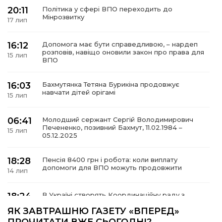
20:11
Політика у сфері ВПО переходить до
Мінрозвитку
17 лип
16:12
Допомога має бути справедливою, – нардеп
а
розповів, навіщо оновили закон про права для
15 лип
ВПО
газети
16:03
Бахмутянка Тетяна Бурикіна продовжує
навчати дітей орігамі
15 лип
ійна політика
06:41
Молодший сержант Сергій Володимирович
Печененко, позивний Бахмут, 11.02.1984 –
ійна місія
15 лип
05.12.2025
ти
18:28
Пенсія 8400 грн і робота: коли виплату
допомоги для ВПО можуть продовжити
14 лип
18:24
В Україні створять Координаційну раду з
питань ВПО та повернення українців із-за
14 лип
ЯК ЗАВТРАШНЮ ГАЗЕТУ «ВПЕРЕД»
кордону