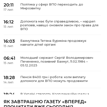
20:11
Політика у сфері ВПО переходить до
Мінрозвитку
17 лип
16:12
Допомога має бути справедливою, – нардеп
а
розповів, навіщо оновили закон про права для
15 лип
ВПО
газети
16:03
Бахмутянка Тетяна Бурикіна продовжує
навчати дітей орігамі
15 лип
ійна політика
06:41
Молодший сержант Сергій Володимирович
Печененко, позивний Бахмут, 11.02.1984 –
ійна місія
15 лип
05.12.2025
ти
18:28
Пенсія 8400 грн і робота: коли виплату
допомоги для ВПО можуть продовжити
14 лип
18:24
В Україні створять Координаційну раду з
питань ВПО та повернення українців із-за
14 лип
ЯК ЗАВТРАШНЮ ГАЗЕТУ «ВПЕРЕД»
кордону