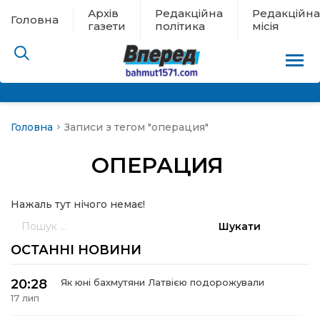
Архів
Редакційна
Редакційна
Головна
газети
політика
місія
Головна
Записи з тегом "операция"
пам’яті
ОПЕРАЦИЯ
 в евакуації
Нажаль тут нічого немає!
льство
Пошук:
ні новини
ОСТАННІ НОВИНИ
цина
20:28
Як юні бахмутяни Латвією подорожували
17 лип