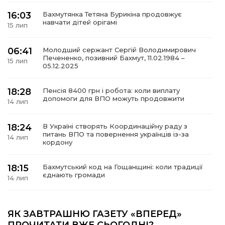
16:03
Бахмутянка Тетяна Бурикіна продовжує
навчати дітей орігамі
15 лип
06:41
Молодший сержант Сергій Володимирович
а
Печененко, позивний Бахмут, 11.02.1984 –
15 лип
05.12.2025
газети
18:28
Пенсія 8400 грн і робота: коли виплату
допомоги для ВПО можуть продовжити
14 лип
ійна політика
18:24
В Україні створять Координаційну раду з
ійна місія
питань ВПО та повернення українців із-за
14 лип
кордону
ти
18:15
Бахмутський код на Гощанщині: коли традиції
єднають громади
14 лип
17:25
Маленькі бахмутяни у Музеї роботів
ЯК ЗАВТРАШНЮ ГАЗЕТУ «ВПЕРЕД»
10 лип