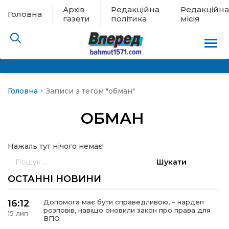
Архів
Редакційна
Редакційна
Головна
газети
політика
місія
Головна
Записи з тегом "обман"
пам’яті
ОБМАН
 в евакуації
Нажаль тут нічого немає!
льство
Пошук:
ні новини
ОСТАННІ НОВИНИ
цина
16:12
Допомога має бути справедливою, – нардеп
розповів, навіщо оновили закон про права для
15 лип
ВПО