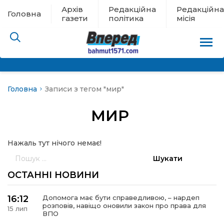
Архів
Редакційна
Редакційна
Головна
газети
політика
місія
Головна
Записи з тегом "мир"
пам’яті
МИР
 в евакуації
Нажаль тут нічого немає!
льство
Пошук:
ні новини
ОСТАННІ НОВИНИ
цина
16:12
Допомога має бути справедливою, – нардеп
розповів, навіщо оновили закон про права для
15 лип
ВПО