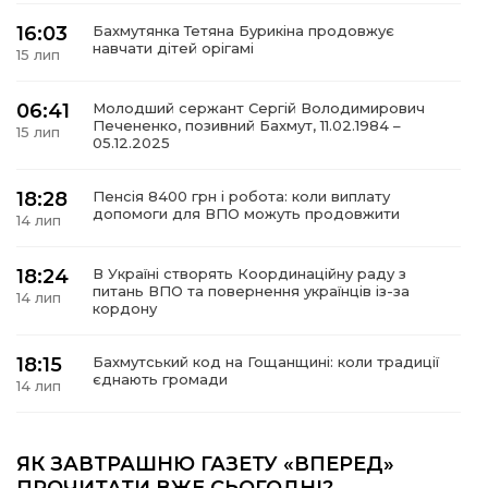
16:03
Бахмутянка Тетяна Бурикіна продовжує
навчати дітей орігамі
15 лип
06:41
Молодший сержант Сергій Володимирович
а
Печененко, позивний Бахмут, 11.02.1984 –
15 лип
05.12.2025
газети
18:28
Пенсія 8400 грн і робота: коли виплату
допомоги для ВПО можуть продовжити
14 лип
ійна політика
18:24
В Україні створять Координаційну раду з
ійна місія
питань ВПО та повернення українців із-за
14 лип
кордону
ти
18:15
Бахмутський код на Гощанщині: коли традиції
єднають громади
14 лип
17:25
Маленькі бахмутяни у Музеї роботів
ЯК ЗАВТРАШНЮ ГАЗЕТУ «ВПЕРЕД»
10 лип