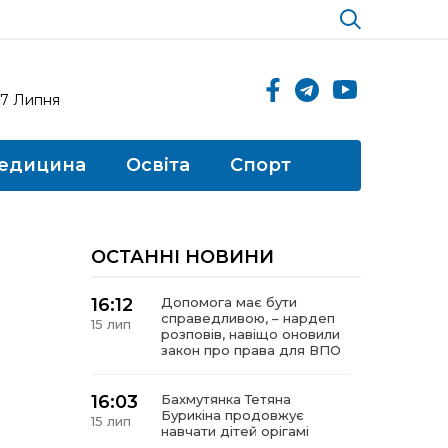
17 Липня
едицина
Освіта
Спорт
ОСТАННІ НОВИНИ
16:12
Допомога має бути
справедливою, – нардеп
15 лип
розповів, навіщо оновили
закон про права для ВПО
16:03
Бахмутянка Тетяна
Бурикіна продовжує
15 лип
навчати дітей орігамі