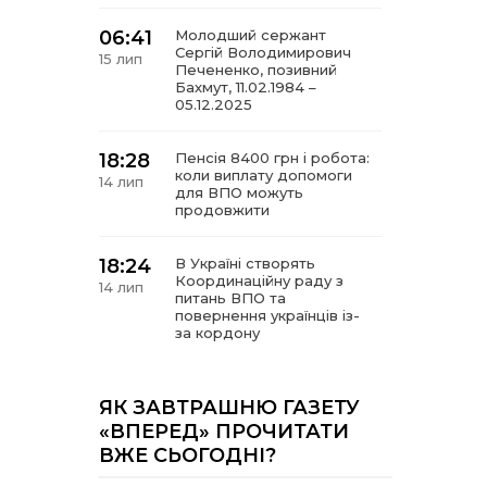
06:41
Молодший сержант
Сергій Володимирович
15 лип
Печененко, позивний
Бахмут, 11.02.1984 –
05.12.2025
18:28
Пенсія 8400 грн і робота:
коли виплату допомоги
14 лип
для ВПО можуть
продовжити
18:24
В Україні створять
Координаційну раду з
14 лип
питань ВПО та
повернення українців із-
за кордону
18:15
Бахмутський код на
Гощанщині: коли традиції
ЯК ЗАВТРАШНЮ ГАЗЕТУ
14 лип
єднають громади
«ВПЕРЕД» ПРОЧИТАТИ
ВЖЕ СЬОГОДНІ?
17:25
Маленькі бахмутяни у