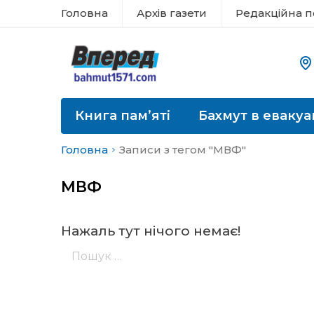
Головна
Архів газети
Редакційна п
Книга пам’яті
Бахмут в евакуа
Головна
Записи з тегом "МВФ"
МВФ
Нажаль тут нічого немає!
Пошук: