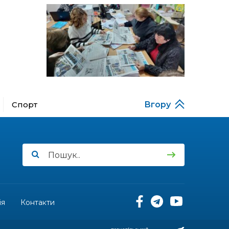
Музеї роботів
10 лип
17:18
Морські мушлі в техніці
макраме
10 лип
17:07
Бахмутяни вибороли
нагороди на чемпіонаті
10 лип
України з пара
настільного тенісу
Спорт
Вгору
11:54
Юна бахмутянка Кіра
Радченко долучилася до
08 лип
унікального інклюзивного
культурно-мистецького
проєкту «КОЛО
незламних»
11:45
Третій рік поспіль округ
Салдус приймає молодь
08 лип
із Бахмута
ія
Контакти
11:19
Солдат Сірик Тарас