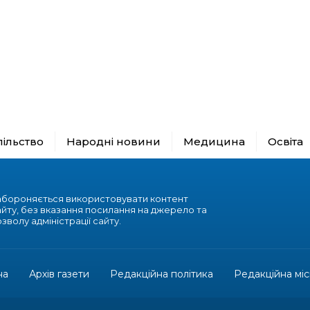
пільство
Народні новини
Медицина
Освіта
абороняється використовувати контент
айту, без вказання посилання на джерело та
зволу адміністрації сайту.
на
Архів газети
Редакційна політика
Редакційна міс