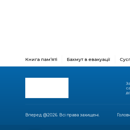
Книга пам’яті
Бахмут в евакуації
Сус
З
с
до
Вперед @2026. Всі права захищені.
Голов