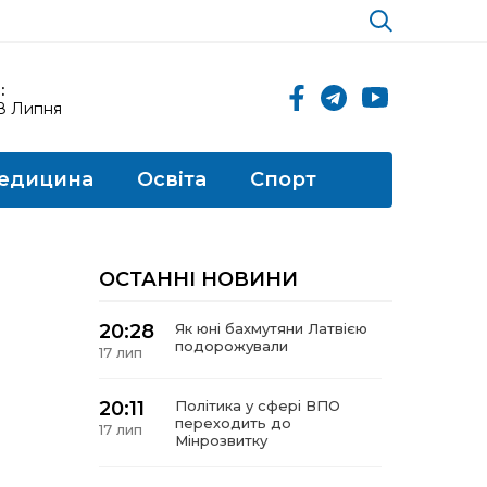
:
18 Липня
едицина
Освіта
Спорт
ОСТАННІ НОВИНИ
20:28
Як юні бахмутяни Латвією
подорожували
17 лип
20:11
Політика у сфері ВПО
переходить до
17 лип
Мінрозвитку