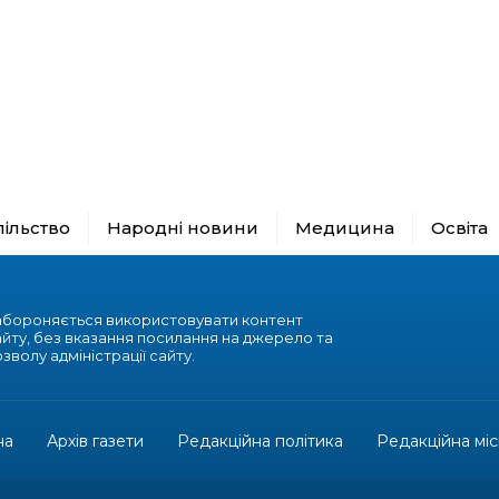
пільство
Народні новини
Медицина
Освіта
абороняється використовувати контент
айту, без вказання посилання на джерело та
зволу адміністрації сайту.
на
Архів газети
Редакційна політика
Редакційна міс