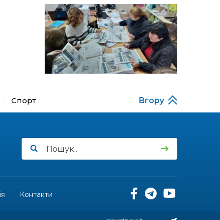
за кордону
18:15
Бахмутський код на
Гощанщині: коли традиції
14 лип
єднають громади
17:25
Маленькі бахмутяни у
Музеї роботів
10 лип
Спорт
Вгору
17:18
Морські мушлі в техніці
макраме
10 лип
17:07
Бахмутяни вибороли
нагороди на чемпіонаті
10 лип
України з пара
настільного тенісу
11:54
Юна бахмутянка Кіра
Радченко долучилася до
ія
Контакти
08 лип
унікального інклюзивного
культурно-мистецького
проєкту «КОЛО