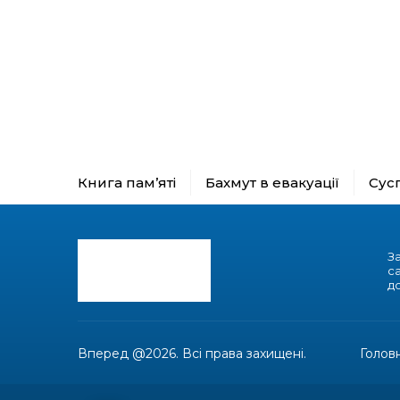
Книга пам’яті
Бахмут в евакуації
Сус
З
с
до
Вперед @2026. Всі права захищені.
Голов