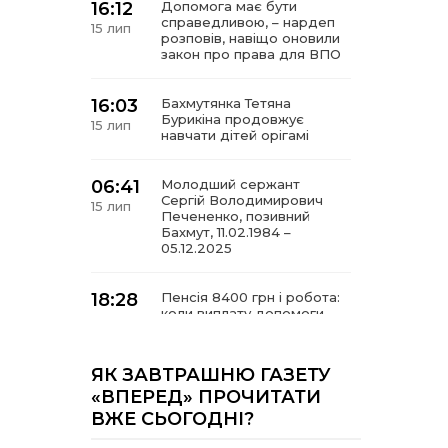
16:12
Допомога має бути
справедливою, – нардеп
15 лип
розповів, навіщо оновили
закон про права для ВПО
16:03
Бахмутянка Тетяна
Бурикіна продовжує
15 лип
навчати дітей орігамі
06:41
Молодший сержант
Сергій Володимирович
15 лип
Печененко, позивний
Бахмут, 11.02.1984 –
05.12.2025
18:28
Пенсія 8400 грн і робота:
коли виплату допомоги
14 лип
для ВПО можуть
продовжити
ЯК ЗАВТРАШНЮ ГАЗЕТУ
18:24
«ВПЕРЕД» ПРОЧИТАТИ
В Україні створять
Координаційну раду з
14 лип
ВЖЕ СЬОГОДНІ?
питань ВПО та
повернення українців із-