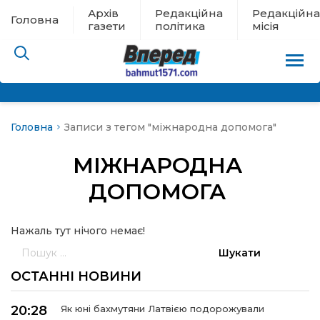
Архів
Редакційна
Редакційна
Головна
газети
політика
місія
Головна
Записи з тегом "міжнародна допомога"
пам’яті
МІЖНАРОДНА
 в евакуації
ДОПОМОГА
льство
Нажаль тут нічого немає!
Пошук:
ні новини
ОСТАННІ НОВИНИ
цина
20:28
Як юні бахмутяни Латвією подорожували