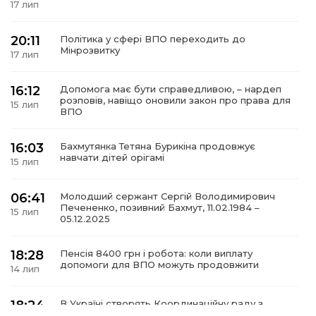
17 лип
20:11
Політика у сфері ВПО переходить до
Мінрозвитку
17 лип
а
16:12
Допомога має бути справедливою, – нардеп
розповів, навіщо оновили закон про права для
15 лип
газети
ВПО
16:03
Бахмутянка Тетяна Бурикіна продовжує
ійна політика
навчати дітей орігамі
15 лип
ійна місія
06:41
Молодший сержант Сергій Володимирович
Печененко, позивний Бахмут, 11.02.1984 –
15 лип
05.12.2025
ти
18:28
Пенсія 8400 грн і робота: коли виплату
допомоги для ВПО можуть продовжити
14 лип
18:24
В Україні створять Координаційну раду з
питань ВПО та повернення українців із-за