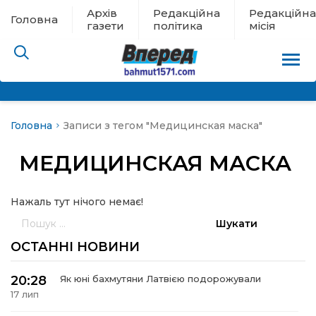
Архів
Редакційна
Редакційна
Головна
газети
політика
місія
Головна
Записи з тегом "Медицинская маска"
пам’яті
МЕДИЦИНСКАЯ МАСКА
 в евакуації
Нажаль тут нічого немає!
льство
Пошук:
ні новини
ОСТАННІ НОВИНИ
цина
20:28
Як юні бахмутяни Латвією подорожували
17 лип