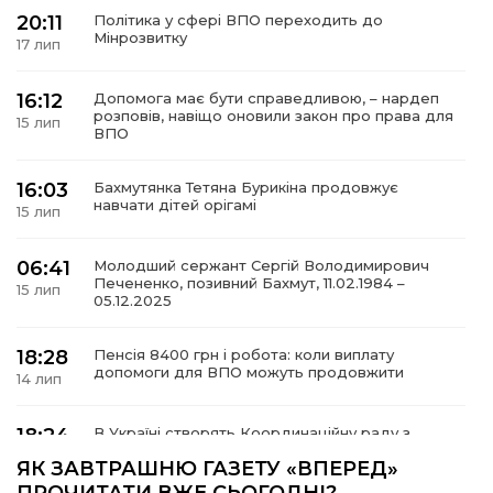
20:11
Політика у сфері ВПО переходить до
Мінрозвитку
17 лип
16:12
Допомога має бути справедливою, – нардеп
а
розповів, навіщо оновили закон про права для
15 лип
ВПО
газети
16:03
Бахмутянка Тетяна Бурикіна продовжує
навчати дітей орігамі
15 лип
ійна політика
06:41
Молодший сержант Сергій Володимирович
Печененко, позивний Бахмут, 11.02.1984 –
ійна місія
15 лип
05.12.2025
ти
18:28
Пенсія 8400 грн і робота: коли виплату
допомоги для ВПО можуть продовжити
14 лип
18:24
В Україні створять Координаційну раду з
питань ВПО та повернення українців із-за
14 лип
ЯК ЗАВТРАШНЮ ГАЗЕТУ «ВПЕРЕД»
кордону