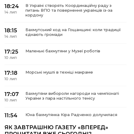
18:24
В Україні створять Координаційну раду з
питань ВПО та повернення українців із-за
14 лип
кордону
18:15
Бахмутський код на Гощанщині: коли традиції
а
єднають громади
14 лип
газети
17:25
Маленькі бахмутяни у Музеї роботів
10 лип
ійна політика
17:18
Морські мушлі в техніці макраме
ійна місія
10 лип
17:07
Бахмутяни вибороли нагороди на чемпіонаті
ти
України з пара настільного тенісу
10 лип
11:54
Юна бахмутянка Кіра Радченко долучилася
до унікального інклюзивного культурно-
08 лип
мистецького проєкту «КОЛО незламних»
ЯК ЗАВТРАШНЮ ГАЗЕТУ «ВПЕРЕД»