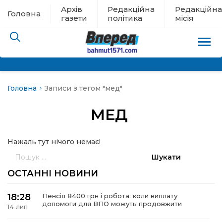
Архів
Редакційна
Редакційна
Головна
газети
політика
місія
Головна
Записи з тегом "мед"
пам’яті
МЕД
 в евакуації
Нажаль тут нічого немає!
льство
Пошук:
ні новини
ОСТАННІ НОВИНИ
цина
18:28
Пенсія 8400 грн і робота: коли виплату
допомоги для ВПО можуть продовжити
14 лип