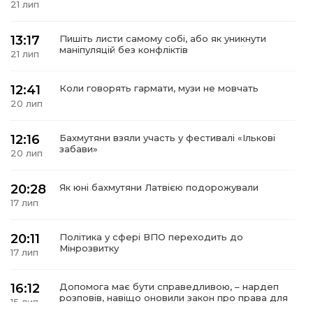
21 лип
13:17
Пишіть листи самому собі, або як уникнути
маніпуляцій без конфліктів
21 лип
а
12:41
Коли говорять гармати, музи не мовчать
20 лип
газети
12:16
Бахмутяни взяли участь у фестивалі «Ількові
ійна політика
забави»
20 лип
ійна місія
20:28
Як юні бахмутяни Латвією подорожували
17 лип
ти
20:11
Політика у сфері ВПО переходить до
Мінрозвитку
17 лип
16:12
Допомога має бути справедливою, – нардеп
розповів, навіщо оновили закон про права для
15 лип
ВПО