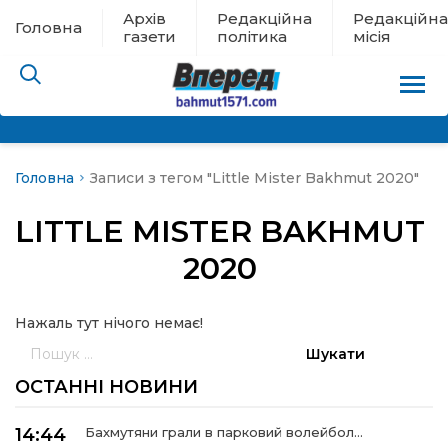
Архів
Редакційна
Редакційна
Головна
газети
політика
місія
Головна
Записи з тегом "Little Mister Bakhmut 2020"
пам’яті
LITTLE MISTER BAKHMUT
 в евакуації
2020
льство
Нажаль тут нічого немає!
Пошук:
ні новини
ОСТАННІ НОВИНИ
цина
14:44
Бахмутяни грали в парковий волейбол…