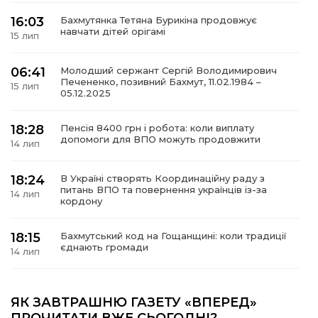
16:03
Бахмутянка Тетяна Бурикіна продовжує
навчати дітей орігамі
15 лип
06:41
Молодший сержант Сергій Володимирович
а
Печененко, позивний Бахмут, 11.02.1984 –
15 лип
05.12.2025
газети
18:28
Пенсія 8400 грн і робота: коли виплату
допомоги для ВПО можуть продовжити
14 лип
ійна політика
18:24
В Україні створять Координаційну раду з
ійна місія
питань ВПО та повернення українців із-за
14 лип
кордону
ти
18:15
Бахмутський код на Гощанщині: коли традиції
єднають громади
14 лип
17:25
Маленькі бахмутяни у Музеї роботів
ЯК ЗАВТРАШНЮ ГАЗЕТУ «ВПЕРЕД»
10 лип