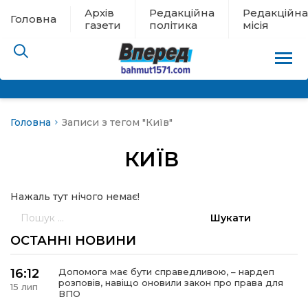
Архів
Редакційна
Редакційна
Головна
газети
політика
місія
Головна
Записи з тегом "Київ"
пам’яті
КИЇВ
 в евакуації
Нажаль тут нічого немає!
льство
Пошук:
ні новини
ОСТАННІ НОВИНИ
цина
16:12
Допомога має бути справедливою, – нардеп
розповів, навіщо оновили закон про права для
15 лип
ВПО