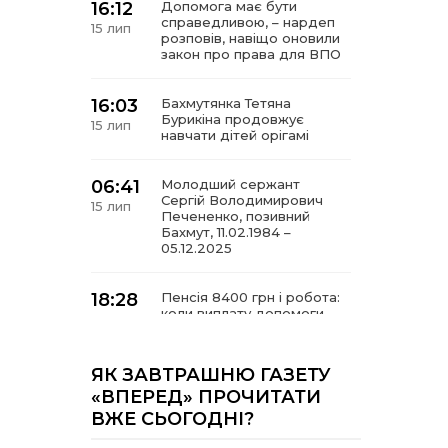
16:12
Допомога має бути
справедливою, – нардеп
15 лип
розповів, навіщо оновили
закон про права для ВПО
16:03
Бахмутянка Тетяна
Бурикіна продовжує
15 лип
навчати дітей орігамі
06:41
Молодший сержант
Сергій Володимирович
15 лип
Печененко, позивний
Бахмут, 11.02.1984 –
05.12.2025
18:28
Пенсія 8400 грн і робота:
коли виплату допомоги
14 лип
для ВПО можуть
продовжити
ЯК ЗАВТРАШНЮ ГАЗЕТУ
18:24
«ВПЕРЕД» ПРОЧИТАТИ
В Україні створять
Координаційну раду з
14 лип
ВЖЕ СЬОГОДНІ?
питань ВПО та
повернення українців із-