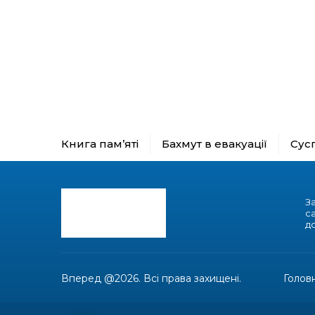
Книга пам’яті
Бахмут в евакуації
Сус
З
с
до
Вперед @2026. Всі права захищені.
Голов