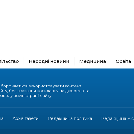
пільство
Народні новини
Медицина
Освіта
абороняється використовувати контент
айту, без вказання посилання на джерело та
зволу адміністрації сайту.
на
Архів газети
Редакційна політика
Редакційна міс