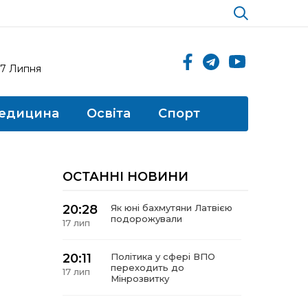
17 Липня
едицина
Освіта
Спорт
ОСТАННІ НОВИНИ
20:28
Як юні бахмутяни Латвією
подорожували
17 лип
20:11
Політика у сфері ВПО
переходить до
17 лип
Мінрозвитку