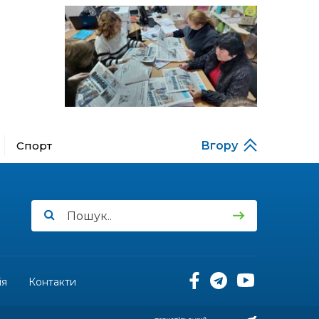
за кордону
18:15
Бахмутський код на
Гощанщині: коли традиції
14 лип
єднають громади
17:25
Маленькі бахмутяни у
Музеї роботів
10 лип
Спорт
Вгору
17:18
Морські мушлі в техніці
макраме
10 лип
17:07
Бахмутяни вибороли
нагороди на чемпіонаті
10 лип
України з пара
настільного тенісу
11:54
Юна бахмутянка Кіра
Радченко долучилася до
ія
Контакти
08 лип
унікального інклюзивного
культурно-мистецького
проєкту «КОЛО