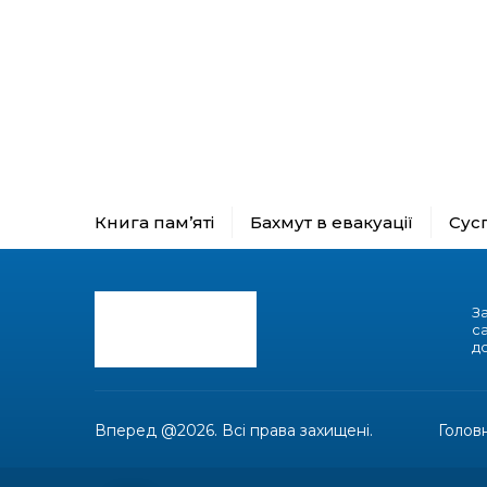
Книга пам’яті
Бахмут в евакуації
Сус
З
с
до
Вперед @2026. Всі права захищені.
Голов