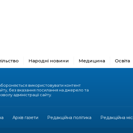
пільство
Народні новини
Медицина
Освіта
абороняється використовувати контент
айту, без вказання посилання на джерело та
зволу адміністрації сайту.
на
Архів газети
Редакційна політика
Редакційна міс