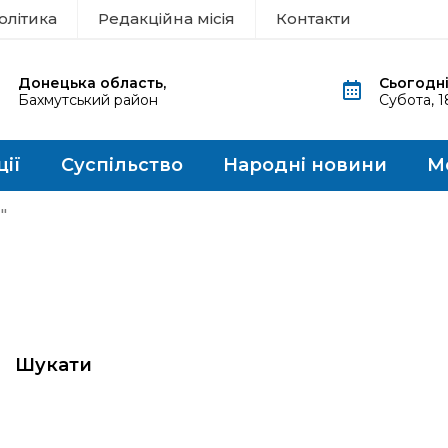
олітика
Редакційна місія
Контакти
Донецька область,
Сьогодні
Бахмутський район
Субота, 
ції
Суспільство
Народні новини
М
"