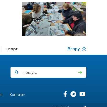
за кордону
18:15
Бахмутський код на
Гощанщині: коли традиції
14 лип
єднають громади
17:25
Маленькі бахмутяни у
Музеї роботів
10 лип
Спорт
Вгору
17:18
Морські мушлі в техніці
макраме
10 лип
17:07
Бахмутяни вибороли
нагороди на чемпіонаті
10 лип
України з пара
настільного тенісу
11:54
Юна бахмутянка Кіра
Радченко долучилася до
ія
Контакти
08 лип
унікального інклюзивного
культурно-мистецького
проєкту «КОЛО