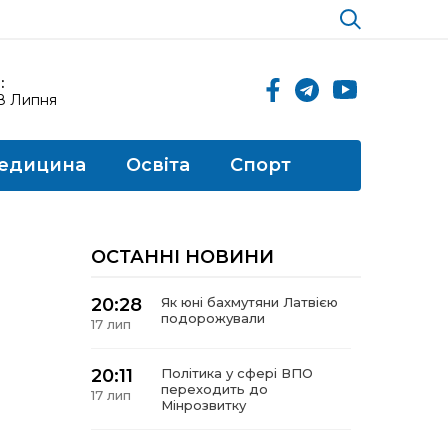
:
18 Липня
едицина
Освіта
Спорт
ОСТАННІ НОВИНИ
20:28
Як юні бахмутяни Латвією
подорожували
17 лип
20:11
Політика у сфері ВПО
переходить до
17 лип
Мінрозвитку