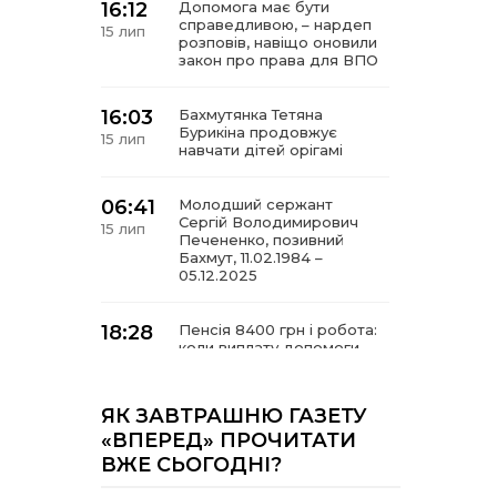
16:12
Допомога має бути
справедливою, – нардеп
15 лип
розповів, навіщо оновили
закон про права для ВПО
16:03
Бахмутянка Тетяна
Бурикіна продовжує
15 лип
навчати дітей орігамі
06:41
Молодший сержант
Сергій Володимирович
15 лип
Печененко, позивний
Бахмут, 11.02.1984 –
05.12.2025
18:28
Пенсія 8400 грн і робота:
коли виплату допомоги
14 лип
для ВПО можуть
продовжити
ЯК ЗАВТРАШНЮ ГАЗЕТУ
18:24
«ВПЕРЕД» ПРОЧИТАТИ
В Україні створять
Координаційну раду з
14 лип
ВЖЕ СЬОГОДНІ?
питань ВПО та
повернення українців із-