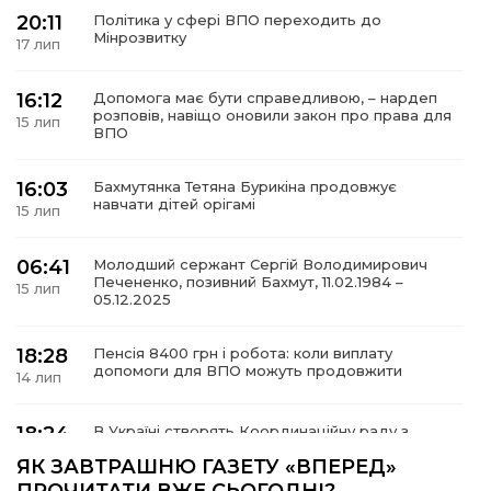
20:11
Політика у сфері ВПО переходить до
Мінрозвитку
17 лип
16:12
Допомога має бути справедливою, – нардеп
а
розповів, навіщо оновили закон про права для
15 лип
ВПО
газети
16:03
Бахмутянка Тетяна Бурикіна продовжує
навчати дітей орігамі
15 лип
ійна політика
06:41
Молодший сержант Сергій Володимирович
Печененко, позивний Бахмут, 11.02.1984 –
ійна місія
15 лип
05.12.2025
ти
18:28
Пенсія 8400 грн і робота: коли виплату
допомоги для ВПО можуть продовжити
14 лип
18:24
В Україні створять Координаційну раду з
питань ВПО та повернення українців із-за
14 лип
ЯК ЗАВТРАШНЮ ГАЗЕТУ «ВПЕРЕД»
кордону