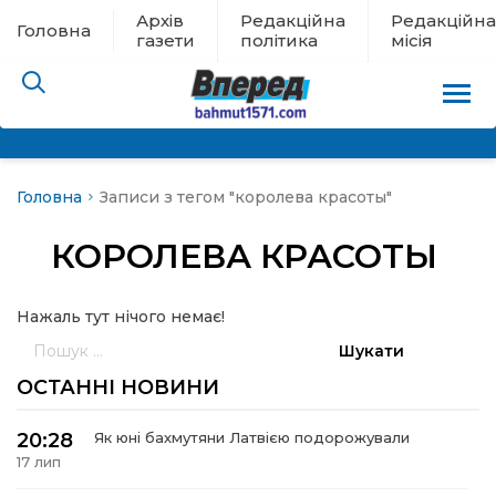
Архів
Редакційна
Редакційна
Головна
газети
політика
місія
Головна
Записи з тегом "королева красоты"
пам’яті
КОРОЛЕВА КРАСОТЫ
 в евакуації
Нажаль тут нічого немає!
льство
Пошук:
ні новини
ОСТАННІ НОВИНИ
цина
20:28
Як юні бахмутяни Латвією подорожували
17 лип