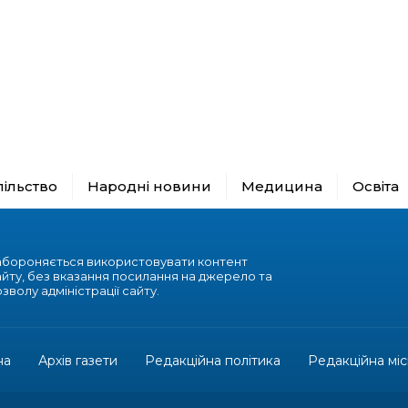
пільство
Народні новини
Медицина
Освіта
абороняється використовувати контент
айту, без вказання посилання на джерело та
зволу адміністрації сайту.
на
Архів газети
Редакційна політика
Редакційна міс