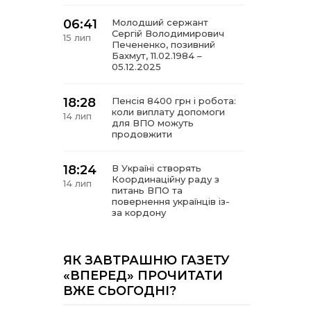
06:41
Молодший сержант
Сергій Володимирович
15 лип
Печененко, позивний
Бахмут, 11.02.1984 –
05.12.2025
18:28
Пенсія 8400 грн і робота:
коли виплату допомоги
14 лип
для ВПО можуть
продовжити
18:24
В Україні створять
Координаційну раду з
14 лип
питань ВПО та
повернення українців із-
за кордону
18:15
Бахмутський код на
Гощанщині: коли традиції
ЯК ЗАВТРАШНЮ ГАЗЕТУ
14 лип
єднають громади
«ВПЕРЕД» ПРОЧИТАТИ
ВЖЕ СЬОГОДНІ?
17:25
Маленькі бахмутяни у