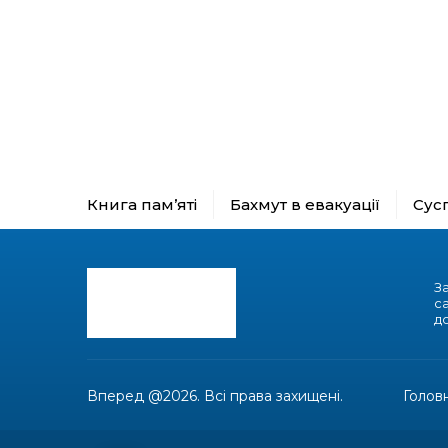
Книга пам’яті
Бахмут в евакуації
Сус
З
с
до
Вперед @2026. Всі права захищені.
Голов