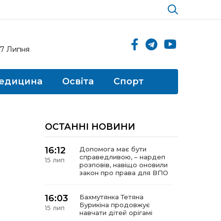
17 Липня
едицина
Освіта
Спорт
ОСТАННІ НОВИНИ
16:12
Допомога має бути
справедливою, – нардеп
15 лип
розповів, навіщо оновили
закон про права для ВПО
16:03
Бахмутянка Тетяна
Бурикіна продовжує
15 лип
навчати дітей орігамі