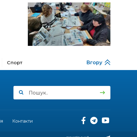
Музеї роботів
10 лип
17:18
Морські мушлі в техніці
макраме
10 лип
17:07
Бахмутяни вибороли
нагороди на чемпіонаті
10 лип
України з пара
настільного тенісу
Спорт
Вгору
11:54
Юна бахмутянка Кіра
Радченко долучилася до
08 лип
унікального інклюзивного
культурно-мистецького
проєкту «КОЛО
незламних»
11:45
Третій рік поспіль округ
Салдус приймає молодь
08 лип
із Бахмута
ія
Контакти
11:19
Солдат Сірик Тарас