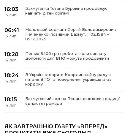
16:03
Бахмутянка Тетяна Бурикіна продовжує
навчати дітей орігамі
15 лип
06:41
Молодший сержант Сергій Володимирович
а
Печененко, позивний Бахмут, 11.02.1984 –
15 лип
05.12.2025
газети
18:28
Пенсія 8400 грн і робота: коли виплату
допомоги для ВПО можуть продовжити
14 лип
ійна політика
18:24
В Україні створять Координаційну раду з
ійна місія
питань ВПО та повернення українців із-за
14 лип
кордону
ти
18:15
Бахмутський код на Гощанщині: коли традиції
єднають громади
14 лип
17:25
Маленькі бахмутяни у Музеї роботів
ЯК ЗАВТРАШНЮ ГАЗЕТУ «ВПЕРЕД»
10 лип