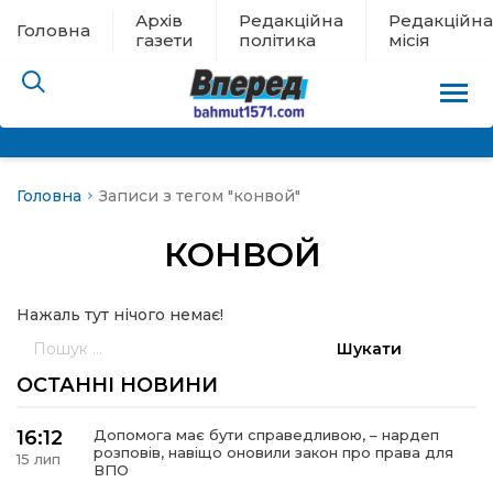
Архів
Редакційна
Редакційна
Головна
газети
політика
місія
Головна
Записи з тегом "конвой"
пам’яті
КОНВОЙ
 в евакуації
Нажаль тут нічого немає!
льство
Пошук:
ні новини
ОСТАННІ НОВИНИ
цина
16:12
Допомога має бути справедливою, – нардеп
розповів, навіщо оновили закон про права для
15 лип
ВПО