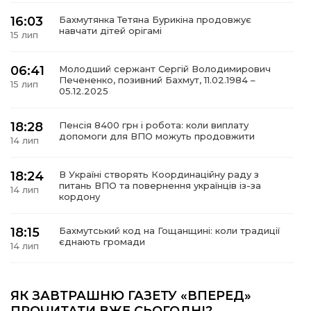
16:03
Бахмутянка Тетяна Бурикіна продовжує
навчати дітей орігамі
15 лип
06:41
Молодший сержант Сергій Володимирович
а
Печененко, позивний Бахмут, 11.02.1984 –
15 лип
05.12.2025
газети
18:28
Пенсія 8400 грн і робота: коли виплату
допомоги для ВПО можуть продовжити
14 лип
ійна політика
18:24
В Україні створять Координаційну раду з
ійна місія
питань ВПО та повернення українців із-за
14 лип
кордону
ти
18:15
Бахмутський код на Гощанщині: коли традиції
єднають громади
14 лип
17:25
Маленькі бахмутяни у Музеї роботів
ЯК ЗАВТРАШНЮ ГАЗЕТУ «ВПЕРЕД»
10 лип