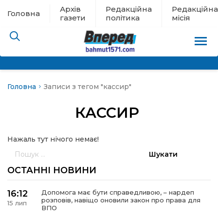
Архів
Редакційна
Редакційна
Головна
газети
політика
місія
Головна
Записи з тегом "кассир"
пам’яті
КАССИР
 в евакуації
Нажаль тут нічого немає!
льство
Пошук:
ні новини
ОСТАННІ НОВИНИ
цина
16:12
Допомога має бути справедливою, – нардеп
розповів, навіщо оновили закон про права для
15 лип
ВПО