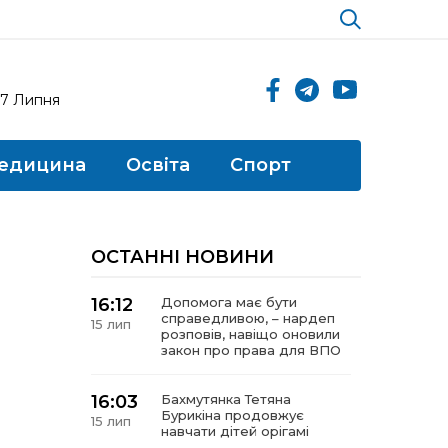
17 Липня
едицина
Освіта
Спорт
ОСТАННІ НОВИНИ
16:12
Допомога має бути
справедливою, – нардеп
15 лип
розповів, навіщо оновили
закон про права для ВПО
16:03
Бахмутянка Тетяна
Бурикіна продовжує
15 лип
навчати дітей орігамі