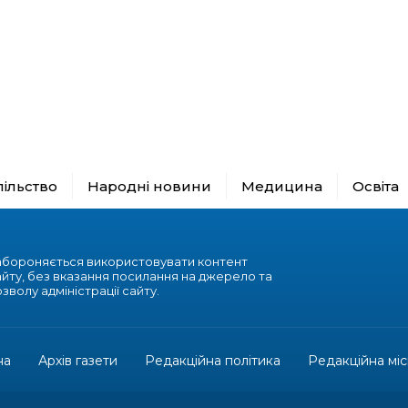
пільство
Народні новини
Медицина
Освіта
абороняється використовувати контент
айту, без вказання посилання на джерело та
зволу адміністрації сайту.
на
Архів газети
Редакційна політика
Редакційна міс