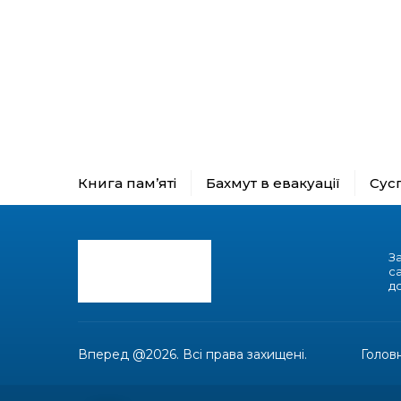
Книга пам’яті
Бахмут в евакуації
Сус
З
с
до
Вперед @2026. Всі права захищені.
Голов