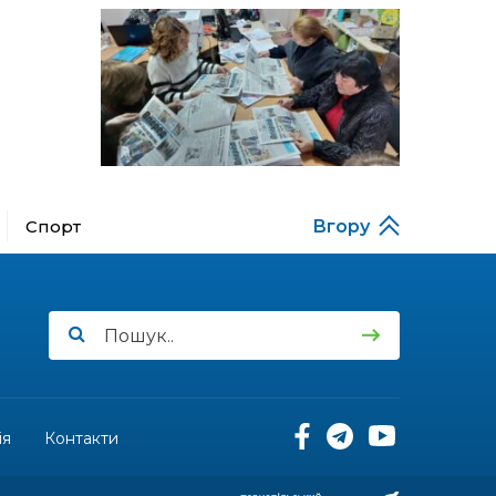
Музеї роботів
10 лип
17:18
Морські мушлі в техніці
макраме
10 лип
17:07
Бахмутяни вибороли
нагороди на чемпіонаті
10 лип
України з пара
настільного тенісу
Спорт
Вгору
11:54
Юна бахмутянка Кіра
Радченко долучилася до
08 лип
унікального інклюзивного
культурно-мистецького
проєкту «КОЛО
незламних»
11:45
Третій рік поспіль округ
Салдус приймає молодь
08 лип
із Бахмута
ія
Контакти
11:19
Солдат Сірик Тарас