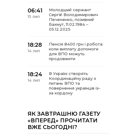
06:41
Молодший сержант
Сергій Володимирович
15 лип
Печененко, позивний
Бахмут, 11.02.1984 –
05.12.2025
18:28
Пенсія 8400 грн і робота:
коли виплату допомоги
14 лип
для ВПО можуть
продовжити
18:24
В Україні створять
Координаційну раду з
14 лип
питань ВПО та
повернення українців із-
за кордону
18:15
Бахмутський код на
Гощанщині: коли традиції
ЯК ЗАВТРАШНЮ ГАЗЕТУ
14 лип
єднають громади
«ВПЕРЕД» ПРОЧИТАТИ
ВЖЕ СЬОГОДНІ?
17:25
Маленькі бахмутяни у