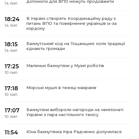
допомоги для ВПО можуть продовжити
14 лип
18:24
В Україні створять Координаційну раду з
питань ВПО та повернення українців із-за
14 лип
кордону
а
18:15
Бахмутський код на Гощанщині: коли традиції
газети
єднають громади
14 лип
ійна політика
17:25
Маленькі бахмутяни у Музеї роботів
10 лип
ійна місія
17:18
Морські мушлі в техніці макраме
10 лип
ти
17:07
Бахмутяни вибороли нагороди на чемпіонаті
України з пара настільного тенісу
10 лип
11:54
Юна бахмутянка Кіра Радченко долучилася
до унікального інклюзивного культурно-
08 лип