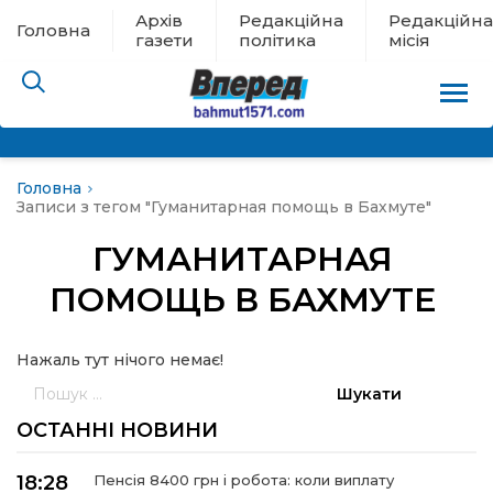
Архів
Редакційна
Редакційна
Головна
газети
політика
місія
Головна
пам’яті
Записи з тегом "Гуманитарная помощь в Бахмуте"
ГУМАНИТАРНАЯ
 в евакуації
ПОМОЩЬ В БАХМУТЕ
льство
Нажаль тут нічого немає!
ні новини
Пошук:
ОСТАННІ НОВИНИ
цина
18:28
Пенсія 8400 грн і робота: коли виплату