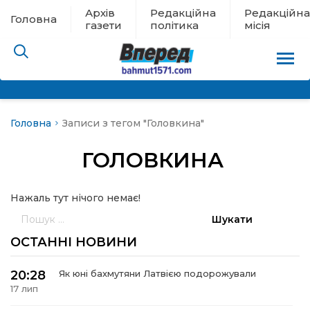
Архів
Редакційна
Редакційна
Головна
газети
політика
місія
Головна
Записи з тегом "Головкина"
пам’яті
ГОЛОВКИНА
 в евакуації
Нажаль тут нічого немає!
льство
Пошук:
ні новини
ОСТАННІ НОВИНИ
цина
20:28
Як юні бахмутяни Латвією подорожували
17 лип