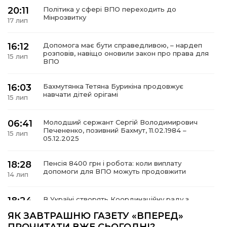
20:11
Політика у сфері ВПО переходить до
Мінрозвитку
17 лип
16:12
Допомога має бути справедливою, – нардеп
а
розповів, навіщо оновили закон про права для
15 лип
ВПО
газети
16:03
Бахмутянка Тетяна Бурикіна продовжує
навчати дітей орігамі
15 лип
ійна політика
06:41
Молодший сержант Сергій Володимирович
Печененко, позивний Бахмут, 11.02.1984 –
ійна місія
15 лип
05.12.2025
ти
18:28
Пенсія 8400 грн і робота: коли виплату
допомоги для ВПО можуть продовжити
14 лип
18:24
В Україні створять Координаційну раду з
питань ВПО та повернення українців із-за
14 лип
ЯК ЗАВТРАШНЮ ГАЗЕТУ «ВПЕРЕД»
кордону