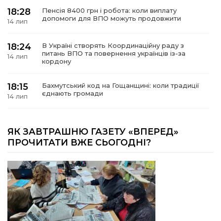
18:28
Пенсія 8400 грн і робота: коли виплату
допомоги для ВПО можуть продовжити
14 лип
18:24
В Україні створять Координаційну раду з
питань ВПО та повернення українців із-за
14 лип
кордону
18:15
Бахмутський код на Гощанщині: коли традиції
єднають громади
14 лип
17:25
Маленькі бахмутяни у Музеї роботів
ЯК ЗАВТРАШНЮ ГАЗЕТУ «ВПЕРЕД»
10 лип
ПРОЧИТАТИ ВЖЕ СЬОГОДНІ?
17:18
Морські мушлі в техніці макраме
10 лип
17:07
Бахмутяни вибороли нагороди на чемпіонаті
України з пара настільного тенісу
10 лип