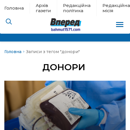
Архів
Редакційна
Редакційна
Головна
газети
політика
місія
Головна
Записи з тегом "донори"
пам’яті
ДОНОРИ
 в евакуації
льство
ні новини
цина