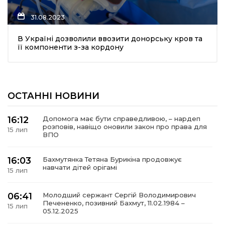
31.08.2023
В Україні дозволили ввозити донорську кров та
її компоненти з-за кордону
а
газети
ОСТАННІ НОВИНИ
ійна політика
16:12
Допомога має бути справедливою, – нардеп
розповів, навіщо оновили закон про права для
15 лип
ійна місія
ВПО
ти
16:03
Бахмутянка Тетяна Бурикіна продовжує
навчати дітей орігамі
15 лип
06:41
Молодший сержант Сергій Володимирович
Печененко, позивний Бахмут, 11.02.1984 –
15 лип
05.12.2025