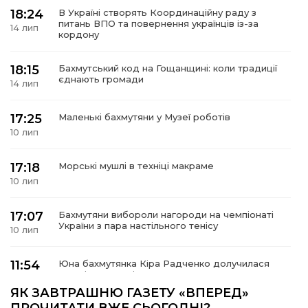
18:24
В Україні створять Координаційну раду з
питань ВПО та повернення українців із-за
14 лип
кордону
18:15
Бахмутський код на Гощанщині: коли традиції
а
єднають громади
14 лип
газети
17:25
Маленькі бахмутяни у Музеї роботів
10 лип
ійна політика
17:18
Морські мушлі в техніці макраме
ійна місія
10 лип
17:07
Бахмутяни вибороли нагороди на чемпіонаті
ти
України з пара настільного тенісу
10 лип
11:54
Юна бахмутянка Кіра Радченко долучилася
до унікального інклюзивного культурно-
08 лип
мистецького проєкту «КОЛО незламних»
ЯК ЗАВТРАШНЮ ГАЗЕТУ «ВПЕРЕД»