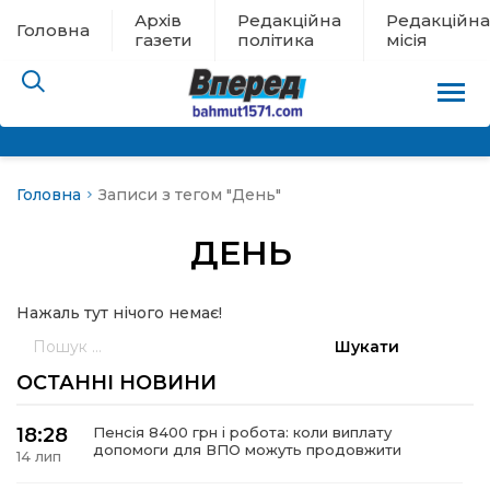
Архів
Редакційна
Редакційна
Головна
газети
політика
місія
Головна
Записи з тегом "День"
пам’яті
ДЕНЬ
 в евакуації
Нажаль тут нічого немає!
льство
Пошук:
ні новини
ОСТАННІ НОВИНИ
цина
18:28
Пенсія 8400 грн і робота: коли виплату
допомоги для ВПО можуть продовжити
14 лип