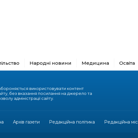
пільство
Народні новини
Медицина
Освіта
абороняється використовувати контент
айту, без вказання посилання на джерело та
зволу адміністрації сайту.
на
Архів газети
Редакційна політика
Редакційна міс