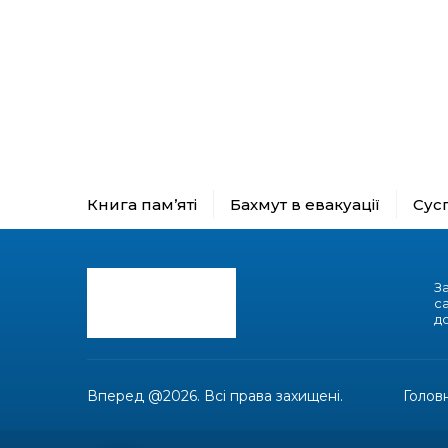
Книга пам’яті
Бахмут в евакуації
Сус
З
с
до
Вперед @2026. Всі права захищені.
Голов