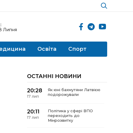
:
18 Липня
едицина
Освіта
Спорт
ОСТАННІ НОВИНИ
20:28
Як юні бахмутяни Латвією
подорожували
17 лип
20:11
Політика у сфері ВПО
переходить до
17 лип
Мінрозвитку