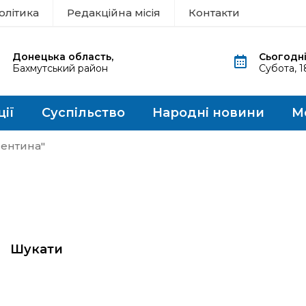
олітика
Редакційна місія
Контакти
Донецька область,
Сьогодні
Бахмутський район
Субота, 
ції
Суспільство
Народні новини
М
лентина"