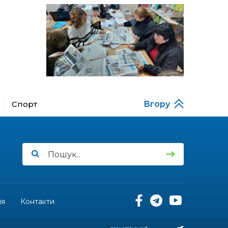
за кордону
18:15
Бахмутський код на
Гощанщині: коли традиції
14 лип
єднають громади
17:25
Маленькі бахмутяни у
Музеї роботів
10 лип
Спорт
Вгору
17:18
Морські мушлі в техніці
макраме
10 лип
17:07
Бахмутяни вибороли
нагороди на чемпіонаті
10 лип
України з пара
настільного тенісу
11:54
Юна бахмутянка Кіра
Радченко долучилася до
ія
Контакти
08 лип
унікального інклюзивного
культурно-мистецького
проєкту «КОЛО