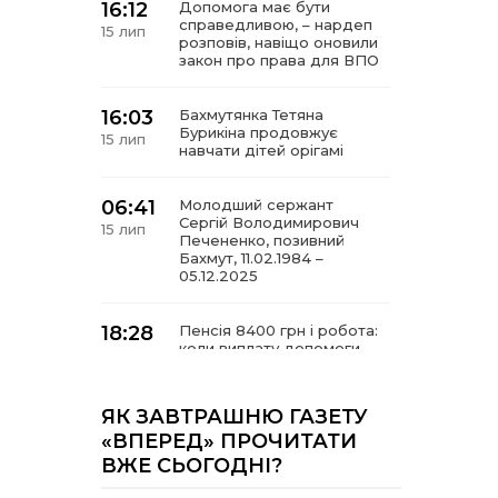
16:12
Допомога має бути
справедливою, – нардеп
15 лип
розповів, навіщо оновили
закон про права для ВПО
16:03
Бахмутянка Тетяна
Бурикіна продовжує
15 лип
навчати дітей орігамі
06:41
Молодший сержант
Сергій Володимирович
15 лип
Печененко, позивний
Бахмут, 11.02.1984 –
05.12.2025
18:28
Пенсія 8400 грн і робота:
коли виплату допомоги
14 лип
для ВПО можуть
продовжити
ЯК ЗАВТРАШНЮ ГАЗЕТУ
18:24
«ВПЕРЕД» ПРОЧИТАТИ
В Україні створять
Координаційну раду з
14 лип
ВЖЕ СЬОГОДНІ?
питань ВПО та
повернення українців із-