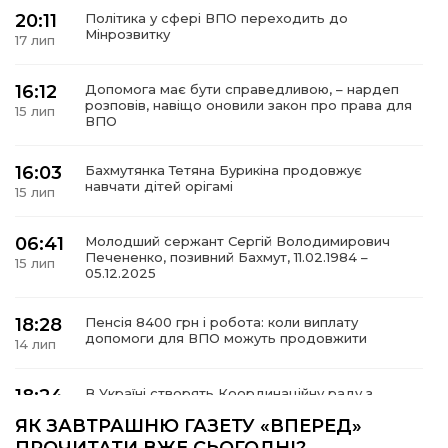
20:11
Політика у сфері ВПО переходить до
Мінрозвитку
17 лип
16:12
Допомога має бути справедливою, – нардеп
а
розповів, навіщо оновили закон про права для
15 лип
ВПО
газети
16:03
Бахмутянка Тетяна Бурикіна продовжує
навчати дітей орігамі
15 лип
ійна політика
06:41
Молодший сержант Сергій Володимирович
Печененко, позивний Бахмут, 11.02.1984 –
ійна місія
15 лип
05.12.2025
ти
18:28
Пенсія 8400 грн і робота: коли виплату
допомоги для ВПО можуть продовжити
14 лип
18:24
В Україні створять Координаційну раду з
питань ВПО та повернення українців із-за
14 лип
ЯК ЗАВТРАШНЮ ГАЗЕТУ «ВПЕРЕД»
кордону