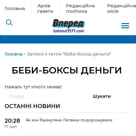
Архів
Редакційна
Редакційна
Головна
газети
політика
місія
Головна
Записи з тегом "беби-боксы деньги"
пам’яті
БЕБИ-БОКСЫ ДЕНЬГИ
 в евакуації
Нажаль тут нічого немає!
льство
Пошук:
ні новини
ОСТАННІ НОВИНИ
цина
20:28
Як юні бахмутяни Латвією подорожували
17 лип