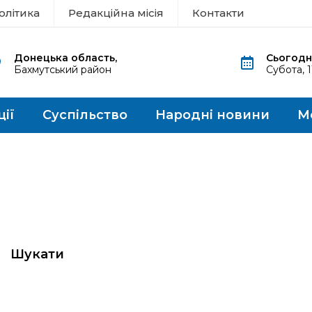
олітика
Редакційна місія
Контакти
Донецька область,
Сьогодні
Бахмутський район
Субота, 
ції
Суспільство
Народні новини
М