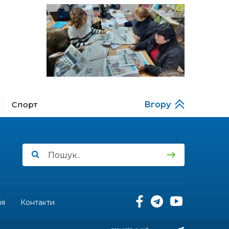
13:52
Бахмутяни у Полтаві
побували на концерті
06 лип
«Натхненні літом»
13:46
Частині ВПО можуть
призупинити виплати: що
06 лип
варто зробити
переселенцям
14:57
Чудова вовняна
акварель
Спорт
Вгору
03 лип
13:54
У Дніпрі з нагоди
утворення Донецької
03 лип
області відбулася
мистецька рефлексія
«Донеччина на мапі часу:
історія, що творить
майбутнє»
ія
Контакти
20:48
Солдат Юрій
Володимирович Капшук,
02 лип
позивний Бахмут,