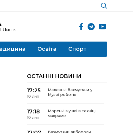
:
11 Липня
едицина
Освіта
Спорт
ОСТАННІ НОВИНИ
17:25
Маленькі бахмутяни у
Музеї роботів
10 лип
17:18
Морські мушлі в техніці
макраме
10 лип
17:07
Бахмутяни вибороли