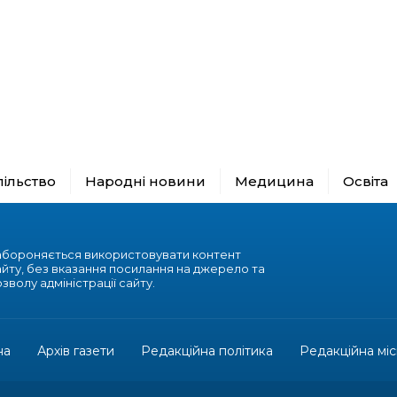
пільство
Народні новини
Медицина
Освіта
абороняється використовувати контент
айту, без вказання посилання на джерело та
зволу адміністрації сайту.
на
Архів газети
Редакційна політика
Редакційна міс