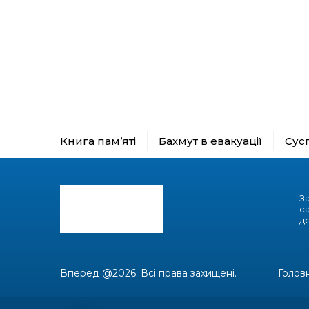
Книга пам’яті
Бахмут в евакуації
Сус
З
с
до
Вперед @2026. Всі права захищені.
Голов