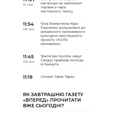
нагороди на чемпіонаті
10 лип
України з пара
настільного тенісу
11:54
Юна бахмутянка Кіра
Радченко долучилася до
08 лип
унікального інклюзивного
культурно-мистецького
проєкту «КОЛО
незламних»
11:45
Третій рік поспіль округ
Салдус приймає молодь
08 лип
із Бахмута
11:19
Солдат Сірик Тарас
Сергійович, позивний Лід,
08 лип
18.02. 2004 – 16. 05. 2025
ЯК ЗАВТРАШНЮ ГАЗЕТУ
14:07
Де тчуться долі
«ВПЕРЕД» ПРОЧИТАТИ
06 лип
ВЖЕ СЬОГОДНІ?