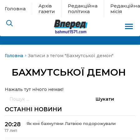
Архів
Редакційна
Редакційна
Головна
газети
політика
місія
Головна
Записи з тегом "Бахмутської демон"
пам’яті
БАХМУТСЬКОЇ ДЕМОН
 в евакуації
Нажаль тут нічого немає!
льство
Пошук:
ні новини
ОСТАННІ НОВИНИ
цина
20:28
Як юні бахмутяни Латвією подорожували
17 лип