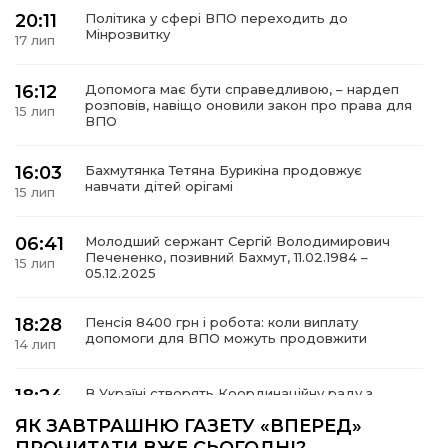
20:11
Політика у сфері ВПО переходить до
Мінрозвитку
17 лип
16:12
Допомога має бути справедливою, – нардеп
а
розповів, навіщо оновили закон про права для
15 лип
ВПО
газети
16:03
Бахмутянка Тетяна Бурикіна продовжує
навчати дітей орігамі
15 лип
ійна політика
06:41
Молодший сержант Сергій Володимирович
Печененко, позивний Бахмут, 11.02.1984 –
ійна місія
15 лип
05.12.2025
ти
18:28
Пенсія 8400 грн і робота: коли виплату
допомоги для ВПО можуть продовжити
14 лип
18:24
В Україні створять Координаційну раду з
питань ВПО та повернення українців із-за
14 лип
ЯК ЗАВТРАШНЮ ГАЗЕТУ «ВПЕРЕД»
кордону