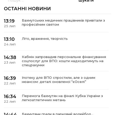
ОСТАННІ НОВИНИ
13:19
Бахмутських медичних працівників привітали з
професійним святом
25 лип
а
13:10
Літо, враження, творчість
газети
24 лип
ійна політика
14:38
Кабмін запровадив персональне фінансування
соцпослуг для ВПО: кошти надходитимуть на
23 лип
спецрахунки
ійна місія
16:39
Іпотеку для ВПО спростили, але з одним
ти
нюансом: деталі оновленої “єОселі”
22 лип
16:34
Перемога бахмутян на фіналі Кубка України з
легкоатлетичних метань
22 лип
14:44
Бахмутяни грали в парковий волейбол…