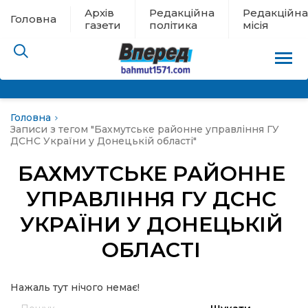
Архів
Редакційна
Редакційна
Головна
газети
політика
місія
Головна
пам’яті
Записи з тегом "Бахмутське районне управління ГУ
ДСНС України у Донецькій області"
 в евакуації
БАХМУТСЬКЕ РАЙОННЕ
УПРАВЛІННЯ ГУ ДСНС
льство
УКРАЇНИ У ДОНЕЦЬКІЙ
ні новини
ОБЛАСТІ
цина
Нажаль тут нічого немає!
Пошук: