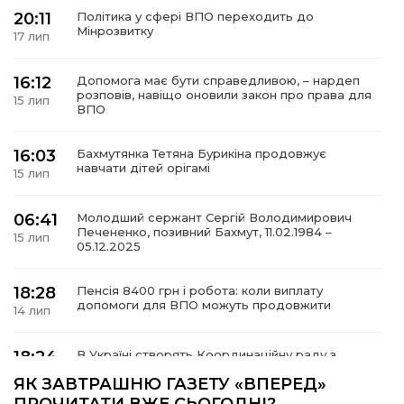
20:11
Політика у сфері ВПО переходить до
Мінрозвитку
17 лип
16:12
Допомога має бути справедливою, – нардеп
а
розповів, навіщо оновили закон про права для
15 лип
ВПО
газети
16:03
Бахмутянка Тетяна Бурикіна продовжує
навчати дітей орігамі
15 лип
ійна політика
06:41
Молодший сержант Сергій Володимирович
Печененко, позивний Бахмут, 11.02.1984 –
ійна місія
15 лип
05.12.2025
ти
18:28
Пенсія 8400 грн і робота: коли виплату
допомоги для ВПО можуть продовжити
14 лип
18:24
В Україні створять Координаційну раду з
питань ВПО та повернення українців із-за
14 лип
ЯК ЗАВТРАШНЮ ГАЗЕТУ «ВПЕРЕД»
кордону