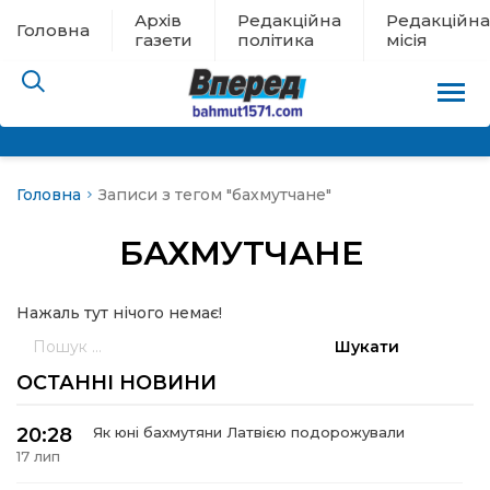
Архів
Редакційна
Редакційна
Головна
газети
політика
місія
Головна
Записи з тегом "бахмутчане"
пам’яті
БАХМУТЧАНЕ
 в евакуації
Нажаль тут нічого немає!
льство
Пошук:
ні новини
ОСТАННІ НОВИНИ
цина
20:28
Як юні бахмутяни Латвією подорожували
17 лип