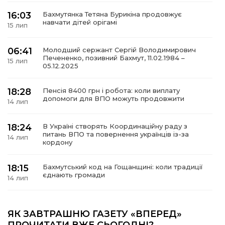
16:03
Бахмутянка Тетяна Бурикіна продовжує
навчати дітей орігамі
15 лип
06:41
Молодший сержант Сергій Володимирович
а
Печененко, позивний Бахмут, 11.02.1984 –
15 лип
05.12.2025
газети
18:28
Пенсія 8400 грн і робота: коли виплату
допомоги для ВПО можуть продовжити
14 лип
ійна політика
18:24
В Україні створять Координаційну раду з
ійна місія
питань ВПО та повернення українців із-за
14 лип
кордону
ти
18:15
Бахмутський код на Гощанщині: коли традиції
єднають громади
14 лип
17:25
Маленькі бахмутяни у Музеї роботів
ЯК ЗАВТРАШНЮ ГАЗЕТУ «ВПЕРЕД»
10 лип