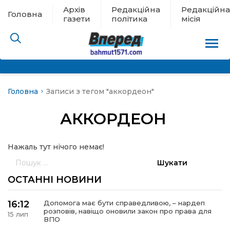
Архів
Редакційна
Редакційна
Головна
газети
політика
місія
Головна
Записи з тегом "аккордеон"
пам’яті
АККОРДЕОН
 в евакуації
Нажаль тут нічого немає!
льство
Пошук:
ні новини
ОСТАННІ НОВИНИ
цина
16:12
Допомога має бути справедливою, – нардеп
розповів, навіщо оновили закон про права для
15 лип
ВПО