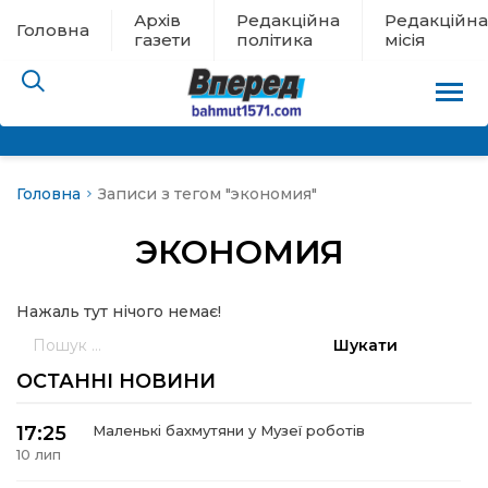
Архів
Редакційна
Редакційна
Головна
газети
політика
місія
Головна
Записи з тегом "экономия"
пам’яті
ЭКОНОМИЯ
 в евакуації
Нажаль тут нічого немає!
льство
Пошук:
ні новини
ОСТАННІ НОВИНИ
цина
17:25
Маленькі бахмутяни у Музеї роботів
10 лип