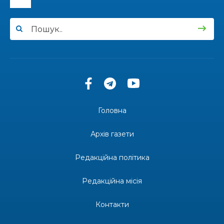
12:00
Бахмутські майстри представили Донеччину
на фестивалі «Молодий борщ – 2026»
30 чер
11:34
Частина ВПО більше не отримає житловий
ваучер: що зміниться з 1 серпня
30 чер
11:14
Бахмутська молодь досліджує Полтаву
30 чер
Головна
13:55
Солдат Ігор Ігорович Кравець, позивний
Батон, 11.02.2001 — 17.06.2024
29 чер
Архів газети
19:00
Внутрішнє переміщення в Україні: тест, який
держава досі провалює
Редакційна політика
27 чер
Редакційна місія
18:38
Майстер-клас «Троянди» для юних бахмутян
26 чер
Контакти
18:32
26 червня – день створення Бахмутської