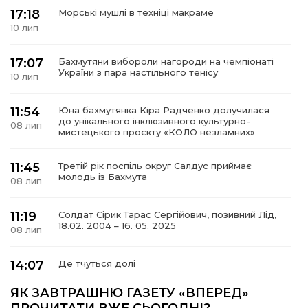
17:18
Морські мушлі в техніці макраме
10 лип
17:07
Бахмутяни вибороли нагороди на чемпіонаті
а
України з пара настільного тенісу
10 лип
газети
11:54
Юна бахмутянка Кіра Радченко долучилася
до унікального інклюзивного культурно-
08 лип
мистецького проєкту «КОЛО незламних»
ійна політика
11:45
Третій рік поспіль округ Салдус приймає
молодь із Бахмута
ійна місія
08 лип
11:19
Солдат Сірик Тарас Сергійович, позивний Лід,
ти
18.02. 2004 – 16. 05. 2025
08 лип
14:07
Де тчуться долі
06 лип
ЯК ЗАВТРАШНЮ ГАЗЕТУ «ВПЕРЕД»