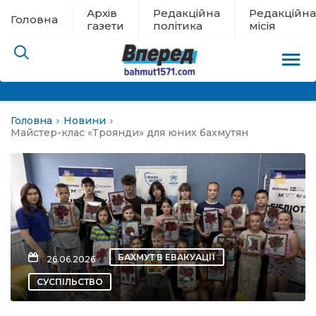
Архів
Редакційна
Редакційна
Головна
газети
політика
місія
Головна
Новини
пам’яті
Майстер-клас «Троянди» для юних бахмутян
 в евакуації
льство
ні новини
БАХМУТ В ЕВАКУАЦІЇ
26.06.2026
цина
СУСПІЛЬСТВО