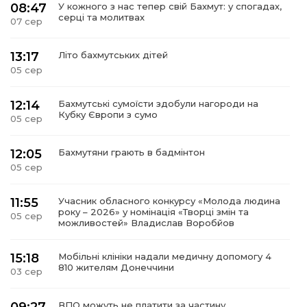
08:47
У кожного з нас тепер свій Бахмут: у спогадах,
серці та молитвах
07 сер
13:17
Літо бахмутських дітей
05 сер
12:14
Бахмутські сумоїсти здобули нагороди на
Кубку Європи з сумо
05 сер
12:05
Бахмутяни грають в бадмінтон
05 сер
11:55
Учасник обласного конкурсу «Молода людина
року – 2026» у номінація «Творці змін та
05 сер
можливостей» Владислав Воробйов
15:18
Мобільні клініки надали медичну допомогу 4
810 жителям Донеччини
03 сер
ВПО можуть не платити за частину