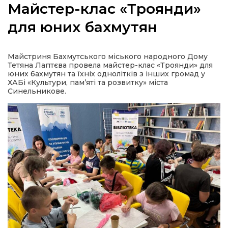
Майстер-клас «Троянди»
для юних бахмутян
а
Майстриня Бахмутського міського народного Дому
Тетяна Лаптєва провела майстер-клас «Троянди» для
юних бахмутян та їхніх однолітків з інших громад у
газети
ХАБі «Культури, пам’яті та розвитку» міста
Синельникове.
ійна політика
ійна місія
ти