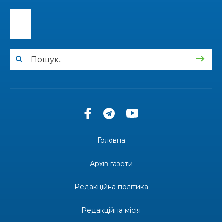
13:40
“Серпневі свята” – Клуб з народознавства
“Народний календар”
30 лип
13:33
Юні мешканці Бахмутської громади у Харкові
долучилися до проєкту «Радість у дитячих
30 лип
усмішках»
13:27
Інформація про фінансування матеріальної
допомоги мешканцям Бахмутської міської
30 лип
територіальної громади
14:37
«Дві музи» у Рівному: свято краси, мистецтва
та натхнення!
28 лип
Головна
14:31
Зустріч провідних спортсменів і тренерів
Донеччини
Архів газети
28 лип
Редакційна політика
14:23
Одна з найяскравіших постатей Бахмута –
Борис Сергійович Вальх, видатний лікар,
28 лип
епідеміолог, зоолог
Редакційна місія