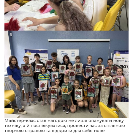
Майстер-клас став нагодою не лише опанувати нову
техніку, а й поспілкуватися, провести час за спільною
творчою справою та відкрити для себе нове