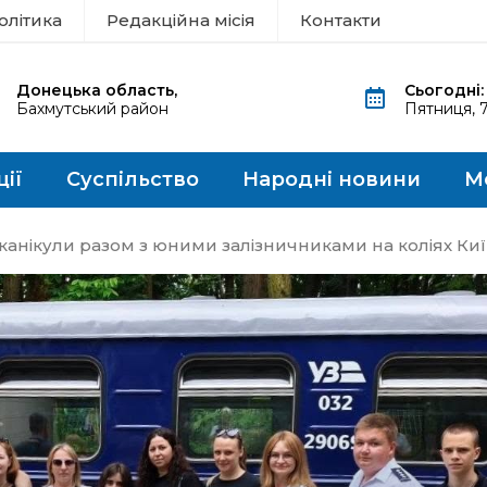
олітика
Редакційна місія
Контакти
Донецька область,
Сьогодні:
Бахмутський район
Пятниця, 
ції
Суспільство
Народні новини
М
і канікули разом з юними залізничниками на коліях Киї