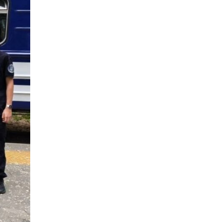
06:41
Молодший сержант
Сергій Володимирович
15 лип
Печененко, позивний
Бахмут, 11.02.1984 –
05.12.2025
18:28
Пенсія 8400 грн і робота:
коли виплату допомоги
14 лип
для ВПО можуть
продовжити
18:24
В Україні створять
Координаційну раду з
14 лип
питань ВПО та
повернення українців із-
за кордону
18:15
Бахмутський код на
Гощанщині: коли традиції
14 лип
єднають громади
17:25
Маленькі бахмутяни у
Музеї роботів
10 лип