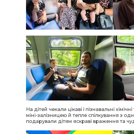
На дітей чекали цікаві і пізнавальні хімічн
міні-залізницею й тепле спілкування з од
подарували дітям яскраві враження та чудо