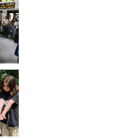
для ВПО: кошти
надходитимуть на
спецрахунки
16:39
Іпотеку для ВПО
спростили, але з одним
22 лип
нюансом: деталі
оновленої “єОселі”
16:34
Перемога бахмутян на
фіналі Кубка України з
22 лип
легкоатлетичних метань
14:44
Бахмутяни грали в
парковий волейбол…
21 лип
13:17
Пишіть листи самому
собі, або як уникнути
21 лип
маніпуляцій без
конфліктів
12:41
Коли говорять гармати,
музи не мовчать