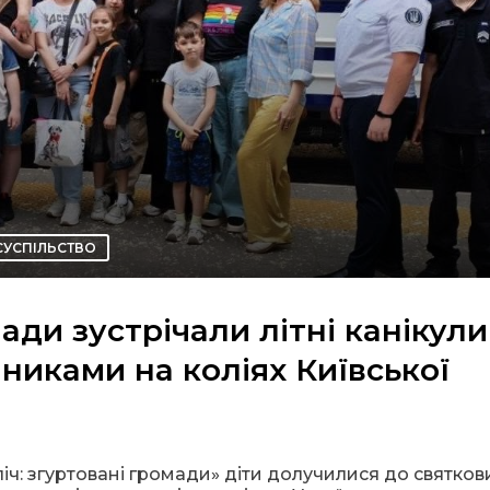
СУСПІЛЬСТВО
ади зустрічали літні канікули
никами на коліях Київської
іч: згуртовані громади» діти долучилися до святков