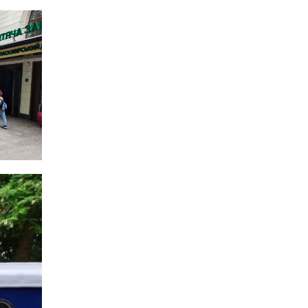
20 лип
12:16
Бахмутяни взяли участь у
фестивалі «Ількові
20 лип
забави»
20:28
Як юні бахмутяни Латвією
подорожували
17 лип
20:11
Політика у сфері ВПО
переходить до
17 лип
Мінрозвитку
16:12
Допомога має бути
справедливою, – нардеп
15 лип
розповів, навіщо оновили
закон про права для ВПО
16:03
Бахмутянка Тетяна
Бурикіна продовжує
15 лип
навчати дітей орігамі