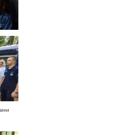
та натхнення!
14:31
Зустріч провідних
спортсменів і тренерів
28 лип
Донеччини
14:23
Одна з найяскравіших
постатей Бахмута –
28 лип
Борис Сергійович Вальх,
видатний лікар,
епідеміолог, зоолог
13:19
Бахмутських медичних
працівників привітали з
25 лип
професійним святом
13:10
Літо, враження, творчість
24 лип
ками
14:38
Кабмін запровадив
персональне
23 лип
фінансування соцпослуг