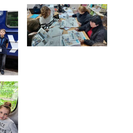
14:12
Досі ВПО? Юристка
розповіла, коли
01 сер
переселенці втрачають
виплати та статус
внутрішньо переміщеної
особи
14:04
Учасниця обласного
конкурсу «Молода
01 сер
людина року – 2026» у
номінації «Пульс життя»
Аліна Кулик
15:58
Літо в Жовтих Водах
31 лип
15:30
Бахмутяни відвідали
Музей науки
31 лип
Національного
університету
«Полтавська політехніка
імені Юрія Кондратюка»