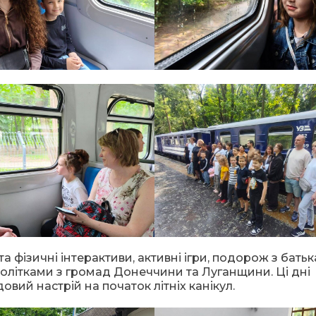
і та фізичні інтерактиви, активні ігри, подорож з бать
нолітками з громад Донеччини та Луганщини. Ці дні
вий настрій на початок літніх канікул.