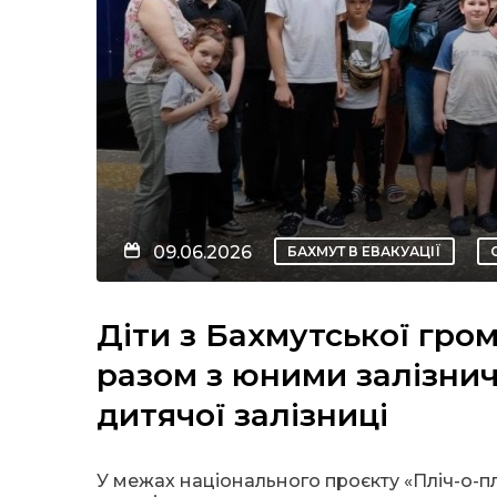
09.06.2026
БАХМУТ В ЕВАКУАЦІЇ
Діти з Бахмутської гром
разом з юними залізнич
дитячої залізниці
У межах національного проєкту «Пліч-о-пл