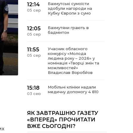
12:14
Бахмутські сумоїсти
здобули нагороди на
05 сер
Кубку Європи з сумо
12:05
Бахмутяни грають в
бадмінтон
05 сер
11:55
Учасник обласного
конкурсу «Молода
05 сер
людина року – 2026» у
номінація «Творці змін та
можливостей»
Владислав Воробйов
15:18
Мобільні клініки надали
медичну допомогу 4 810
03 сер
жителям Донеччини
09:27
ВПО можуть не платити
ЯК ЗАВТРАШНЮ ГАЗЕТУ
за частину комунальних
03 сер
«ВПЕРЕД» ПРОЧИТАТИ
послуг: про що йдеться
ВЖЕ СЬОГОДНІ?
их