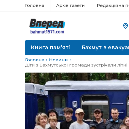
Головна
Архів газети
Редакційна п
Книга пам’яті
Бахмут в евакуа
Головна
Новини
Діти з Бахмутської громади зустрічали літн