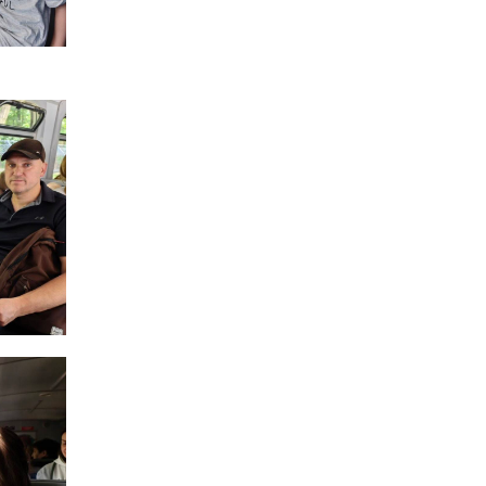
15:24
Бахмутянка Ірина
Денисенко бере участь у
31 лип
конкурсі «Молода
людина року – 2026»
13:40
“Серпневі свята” – Клуб з
народознавства
30 лип
“Народний календар”
13:33
Юні мешканці
Бахмутської громади у
30 лип
Харкові долучилися до
проєкту «Радість у
дитячих усмішках»
13:27
Інформація про
фінансування
30 лип
матеріальної допомоги
мешканцям Бахмутської
міської територіальної
громади
14:37
«Дві музи» у Рівному:
свято краси, мистецтва
28 лип