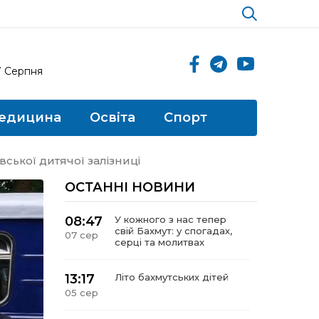
7 Серпня
едицина
Освіта
Спорт
вської дитячої залізниці
ОСТАННІ НОВИНИ
08:47
У кожного з нас тепер
свій Бахмут: у спогадах,
07 сер
серці та молитвах
13:17
Літо бахмутських дітей
05 сер