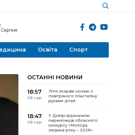
:
8 Серпня
едицина
Освіта
Спорт
ОСТАННІ НОВИНИ
18:57
Літні яскраві колажі з
повітряного пластиліну
08 сер
руками дітей
18:47
У Дніпрі відзначили
переможців обласного
08 сер
конкурсу «Молода
людина року – 2026»