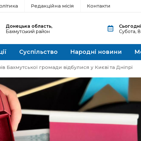
олітика
Редакційна місія
Контакти
Донецька область,
Сьогодні
Бахмутський район
Субота, 
ції
Суспільство
Народні новини
М
ів Бахмутської громади відбулися у Києві та Дніпрі