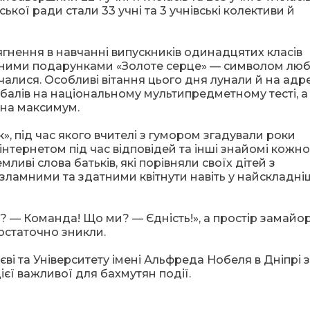
кої ради стали 33 учні та 3 учнівські колективи й
ягнення в навчанні випускників одинадцятих класів
тними подарунками «Золоте серце» — символом люб
вчалися. Особливі вітання цього дня лунали й на адр
 балів на національному мультипредметному тесті, а
 на максимум.
», під час якого вчителі з гумором згадували роки
 інтернетом під час відповідей та інші знайомі кожн
иві слова батьків, які порівняли своїх дітей з
ламними та здатними квітнути навіть у найскладні
? — Команда! Що ми? — Єдність!», а простір замайор
остаточно зникли.
і та Університету імені Альфреда Нобеля в Дніпрі 
ієї важливої для бахмутян події.