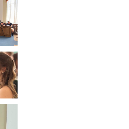
16:12
Допомога має бути
справедливою, – нардеп
15 лип
розповів, навіщо оновили
закон про права для ВПО
16:03
Бахмутянка Тетяна
Бурикіна продовжує
15 лип
навчати дітей орігамі
06:41
Молодший сержант
Сергій Володимирович
15 лип
Печененко, позивний
Бахмут, 11.02.1984 –
05.12.2025
18:28
Пенсія 8400 грн і робота:
коли виплату допомоги
14 лип
для ВПО можуть
продовжити
18:24
В Україні створять
Координаційну раду з
14 лип
питань ВПО та
повернення українців із-