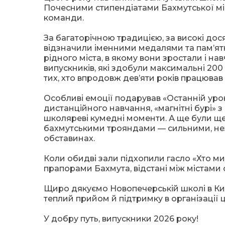
Почесними стипендіатами Бахмутської місь
команди.
За багаторічною традицією, за високі дос
відзначили іменними медалями та пам’я
рідного міста, в якому вони зростали і на
випускників, які здобули максимальні 200
тих, хто впродовж дев’яти років працював
Особливі емоції подарував «Останній урок
дистанційного навчання, «магнітні бурі» з
школяреві кумедні моменти. А ще були щемл
бахмутськими трояндами — сильними, нез
обставинах.
Коли обидві зали підхопили гасло «Хто ми
прапорами Бахмута, відстані між містами 
Щиро дякуємо Новопечерській школі в Києв
теплий прийом й підтримку в організації ц
У добру путь, випускники 2026 року!