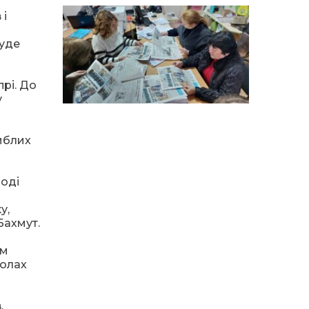
15:18
Мобільні клініки надали
 і
медичну допомогу 4 810
03 сер
и
жителям Донеччини
буде
09:27
ВПО можуть не платити
за частину комунальних
03 сер
рі. До
послуг: про що йдеться
у
14:12
Досі ВПО? Юристка
розповіла, коли
01 сер
иблих
переселенці втрачають
виплати та статус
внутрішньо переміщеної
особи
лоді
у,
14:04
Учасниця обласного
Бахмут.
конкурсу «Молода
01 сер
людина року – 2026» у
номінації «Пульс життя»
ам
Аліна Кулик
колах
15:58
Літо в Жовтих Водах
.
31 лип