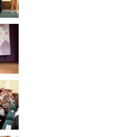
21 лип
13:17
Пишіть листи самому
собі, або як уникнути
21 лип
маніпуляцій без
конфліктів
12:41
Коли говорять гармати,
музи не мовчать
20 лип
12:16
Бахмутяни взяли участь у
фестивалі «Ількові
20 лип
забави»
20:28
Як юні бахмутяни Латвією
подорожували
17 лип
20:11
Політика у сфері ВПО
переходить до
17 лип
Мінрозвитку