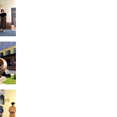
професійним святом
13:10
Літо, враження, творчість
24 лип
14:38
Кабмін запровадив
персональне
23 лип
фінансування соцпослуг
для ВПО: кошти
надходитимуть на
спецрахунки
16:39
Іпотеку для ВПО
спростили, але з одним
22 лип
нюансом: деталі
оновленої “єОселі”
16:34
Перемога бахмутян на
фіналі Кубка України з
22 лип
легкоатлетичних метань
14:44
Бахмутяни грали в
парковий волейбол…