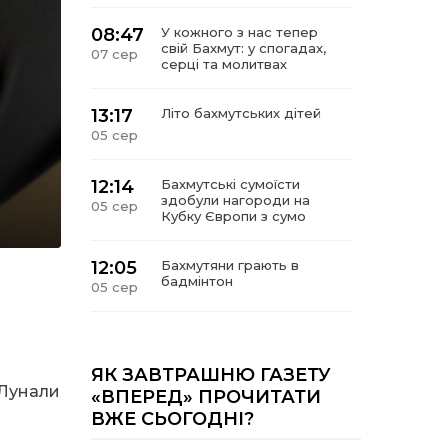
08:47
У кожного з нас тепер
свій Бахмут: у спогадах,
07 сер
серці та молитвах
13:17
Літо бахмутських дітей
05 сер
12:14
Бахмутські сумоїсти
здобули нагороди на
05 сер
Кубку Європи з сумо
12:05
Бахмутяни грають в
бадмінтон
05 сер
11:55
Учасник обласного
конкурсу «Молода
05 сер
людина року – 2026» у
ЯК ЗАВТРАШНЮ ГАЗЕТУ
номінація «Творці змін та
 Лунали
«ВПЕРЕД» ПРОЧИТАТИ
можливостей»
ВЖЕ СЬОГОДНІ?
Владислав Воробйов