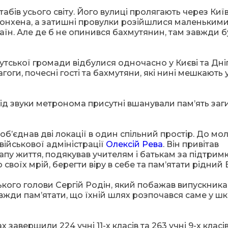
бів усього світу. Його вулиці пролягають через Київ
Мюнхена, а затишні провулки розійшлися маленьким
раїн. Але де б не опинився бахмутянин, там завжди 
утської громади відбулися одночасно у Києві та Дніп
гоги, почесні гості та бахмутяни, які нині мешкають 
ід звуки метронома присутні вшанували пам’ять заг
об’єднав дві локації в один спільний простір. До мо
військової адміністрації
Олексій Рева
. Він привітав
пу життя, подякував учителям і батькам за підтримк
своїх мрій, берегти віру в себе та пам’ятати рідний 
ського голови Сергій Родін, який побажав випускник
вжди пам’ятати, що їхній шлях розпочався саме у ш
авершили 224 учні 11-х класів та 263 учні 9-х класів