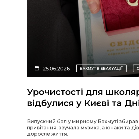
25.06.2026
БАХМУТ В ЕВАКУАЦІЇ
Урочистості для школя
відбулися у Києві та Дн
Випускний бал у мирному Бахмуті збирав н
привітання, звучала музика, а юнаки та д
доросле життя.