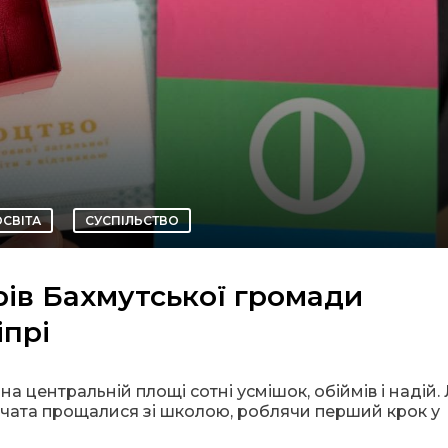
ОСВІТА
СУСПІЛЬСТВО
рів Бахмутської громади
іпрі
а центральній площі сотні усмішок, обіймів і надій.
івчата прощалися зі школою, роблячи перший крок у