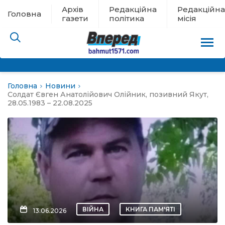
Архів
Редакційна
Редакційна
Головна
газети
політика
місія
Головна
Новини
пам’яті
Солдат Євген Анатолійович Олійник, позивний Якут,
28.05.1983 – 22.08.2025
 в евакуації
льство
ні новини
цина
ВІЙНА
КНИГА ПАМ'ЯТІ
13.06.2026