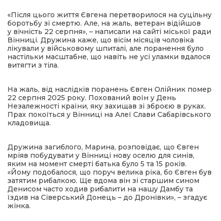
«Після цього життя Євгена перетворилося на суцільну
боротьбу зі смертю. Але, на жаль, ветеран відійшов
у вічність 22 серпня», – написали на сайті міської ради
Вінниці. Дружина каже, що вісім місяців чоловіка
лікували у військовому шпиталі, але поранення було
настільки масштабне, що навіть не усі уламки вдалося
витягти з тіла.
На жаль, від наслідків поранень Євген Олійник помер
22 серпня 2025 року. Похований воїн у День
Незалежності країни, яку захищав зі зброєю в руках.
Прах покоїться у Вінниці на Алеї Слави Сабарівського
кладовища.
Дружина загиблого, Марина, розповідає, що Євген
мріяв побудувати у Вінниці нову оселю для синів,
яким на момент смерті батька було 5 та 15 років.
«Йому подобалося, що поруч велика ріка, бо Євген був
затятим рибалкою. Ще вдома він зі старшим сином
Денисом часто ходив рибалити на нашу Дамбу та
їздив на Сіверський Донець – до Дронівки», – згадує
жінка.