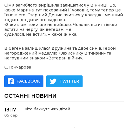
Сім’я загиблого вирішила залишатися у Вінниці. Бо,
каже Марина, тут похований її чоловік, тому тепер це
їхнє місто. Старший Денис вчиться у коледжі, менший
ходить до дитячого садочка.
«З житлом поки ще не вийшло. Чоловік встиг тільки
встати на чергу, як ветеран. Не
судилося, не встиг», – каже жінка.
В Євгена залишилася дружина та двоє синів. Герой
нагороджений медаллю «Захиснику Вітчизни» та
нагрудним знаком «Ветеран війни».
Є. Гончарова
FACEBOOK
TWITTER
ОСТАННІ НОВИНИ
13:17
Літо бахмутських дітей
05 сер