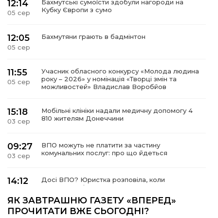
12:14
Бахмутські сумоїсти здобули нагороди на
Кубку Європи з сумо
05 сер
12:05
Бахмутяни грають в бадмінтон
05 сер
11:55
Учасник обласного конкурсу «Молода людина
року – 2026» у номінація «Творці змін та
05 сер
можливостей» Владислав Воробйов
15:18
Мобільні клініки надали медичну допомогу 4
810 жителям Донеччини
03 сер
09:27
ВПО можуть не платити за частину
комунальних послуг: про що йдеться
03 сер
14:12
Досі ВПО? Юристка розповіла, коли
переселенці втрачають виплати та статус
01 сер
внутрішньо переміщеної особи
ЯК ЗАВТРАШНЮ ГАЗЕТУ «ВПЕРЕД»
ПРОЧИТАТИ ВЖЕ СЬОГОДНІ?