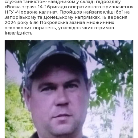
служив танкістом-навідником у складі підрозділу
«Вовча зграя» 14-ї бригади оперативного призначення
НГУ «Червона калина». Пройшов найзапекліші бої на
Запорізькому та Донецькому напрямках. 19 вересня
2024 року біля Покровська зазнав множинних
осколкових поранень, унаслідок яких отримав
інвалідність.