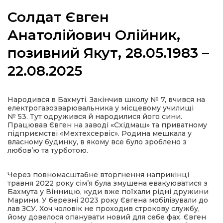
Солдат Євген
Анатолійович Олійник,
позивний Якут, 28.05.1983 –
а
22.08.2025
газети
Народився в Бахмуті. Закінчив школу № 7, вчився на
ійна політика
електрогазозварювальника у місцевому училищі
№ 53. Тут одружився й народилися його сини.
Працював Євген на заводі «Східмаш» та приватному
ійна місія
підприємстві «Мехтехсервіс». Родина мешкала у
власному будинку, в якому все було зроблено з
любов’ю та турботою.
ти
Через повномасштабне вторгнення наприкінці
травня 2022 року сім’я була змушена евакуюватися з
Бахмута у Вінницю, куди вже поїхали рідні дружини
Марини. У березні 2023 року Євгена мобілізували до
лав ЗСУ. Хоч чоловік не проходив строкову службу,
йому довелося опанувати новий для себе фах. Євген