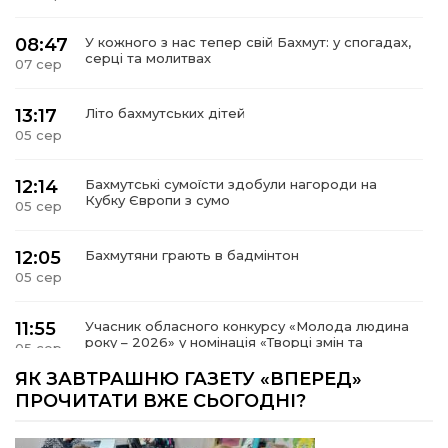
08:47
У кожного з нас тепер свій Бахмут: у спогадах,
серці та молитвах
07 сер
13:17
Літо бахмутських дітей
05 сер
12:14
Бахмутські сумоїсти здобули нагороди на
Кубку Європи з сумо
05 сер
12:05
Бахмутяни грають в бадмінтон
05 сер
11:55
Учасник обласного конкурсу «Молода людина
року – 2026» у номінація «Творці змін та
05 сер
можливостей» Владислав Воробйов
ЯК ЗАВТРАШНЮ ГАЗЕТУ «ВПЕРЕД»
ПРОЧИТАТИ ВЖЕ СЬОГОДНІ?
15:18
Мобільні клініки надали медичну допомогу 4
810 жителям Донеччини
03 сер