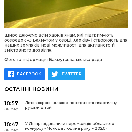
Щиро дякуємо всім харків’янам, які підтримують
осередок «З Бахмутом у серці. Харків» і створюють для
наших земляків нові можливості для активного й
змістовного дозвілля.
Фото та інформація Бахмутська міська рада
FACEBOOK
TWITTER
ОСТАННІ НОВИНИ
18:57
Літні яскраві колажі з повітряного пластиліну
руками дітей
08 сер
18:47
У Дніпрі відзначили переможців обласного
конкурсу «Молода людина року – 2026»
08 сер