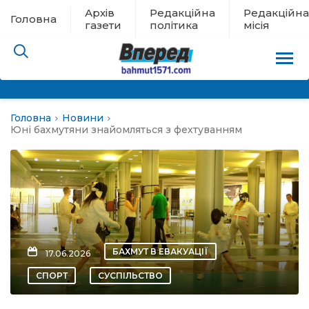
Архів
Редакційна
Редакційна
Головна
газети
політика
місія
Головна
Новини
пам’яті
Юні бахмутяни знайомляться з фехтуванням
 в евакуації
льство
ні новини
БАХМУТ В ЕВАКУАЦІЇ
17.06.2026
цина
СПОРТ
СУСПІЛЬСТВО