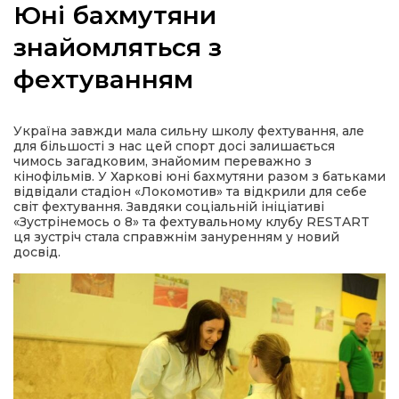
Юні бахмутяни
знайомляться з
фехтуванням
а
Україна завжди мала сильну школу фехтування, але
газети
для більшості з нас цей спорт досі залишається
чимось загадковим, знайомим переважно з
кінофільмів. У Харкові юні бахмутяни разом з батьками
ійна політика
відвідали стадіон «Локомотив» та відкрили для себе
світ фехтування. Завдяки соціальній ініціативі
«Зустрінемось о 8» та фехтувальному клубу RESTART
ійна місія
ця зустріч стала справжнім зануренням у новий
досвід.
ти