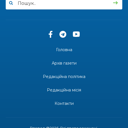
13:40
“Серпневі свята” – Клуб з народознавства
“Народний календар”
30 лип
13:33
Юні мешканці Бахмутської громади у Харкові
долучилися до проєкту «Радість у дитячих
30 лип
усмішках»
Головна
13:27
Інформація про фінансування матеріальної
допомоги мешканцям Бахмутської міської
30 лип
Архів газети
територіальної громади
Редакційна політика
14:37
«Дві музи» у Рівному: свято краси, мистецтва
та натхнення!
28 лип
Редакційна місія
14:31
Зустріч провідних спортсменів і тренерів
Донеччини
Контакти
28 лип
14:23
Одна з найяскравіших постатей Бахмута –
Борис Сергійович Вальх, видатний лікар,
28 лип
епідеміолог, зоолог