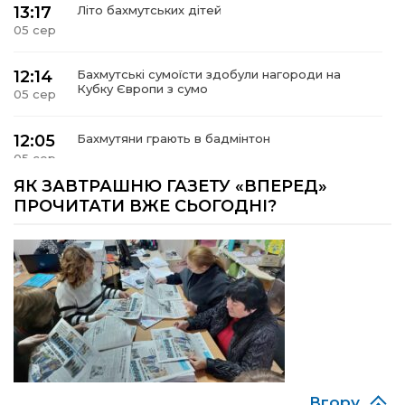
13:17
Літо бахмутських дітей
05 сер
12:14
Бахмутські сумоїсти здобули нагороди на
Кубку Європи з сумо
05 сер
12:05
Бахмутяни грають в бадмінтон
05 сер
ЯК ЗАВТРАШНЮ ГАЗЕТУ «ВПЕРЕД»
11:55
Учасник обласного конкурсу «Молода людина
ПРОЧИТАТИ ВЖЕ СЬОГОДНІ?
року – 2026» у номінація «Творці змін та
05 сер
можливостей» Владислав Воробйов
15:18
Мобільні клініки надали медичну допомогу 4
810 жителям Донеччини
03 сер
09:27
ВПО можуть не платити за частину
комунальних послуг: про що йдеться
03 сер
Вгору
Досі ВПО? Юристка розповіла, коли