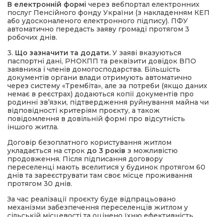
В електронній формі
через вебпортал електронних
послуг Пенсійного фонду України (з накладенням КЕП
або удосконаленого електронного підпису). ПФУ
автоматично передасть заяву громаді протягом 3
робочих днів.
3.
Що зазначити та додати.
У заяві вказуються
паспортні дані, РНОКПП та реквізити довідок ВПО
заявника і членів домогосподарства. Більшість
документів органи влади отримують автоматично
через систему «Трембіта», але за потреби (якщо даних
немає в реєстрах) додаються копії документів про
родинні зв’язки, підтвердження руйнування майна чи
відповідності критеріям проєкту, а також
повідомлення в довільній формі про відсутність
іншого житла.
Договір безоплатного користування житлом
укладається на строк
до 3 років
з можливістю
продовження. Після підписання договору
переселенці мають вселитися у будинок протягом 60
днів та зареєструвати там своє місце проживання
протягом 30 днів.
За час реалізації проєкту буде відпрацьовано
механізми забезпечення переселенців житлом у
сільській місцевості та оцінено їхню ефективність.