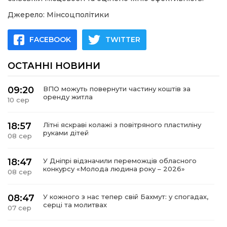
Джерело: Мінсоцполітики
FACEBOOK
TWITTER
ОСТАННІ НОВИНИ
09:20
ВПО можуть повернути частину коштів за
оренду житла
10 сер
18:57
Літні яскраві колажі з повітряного пластиліну
руками дітей
08 сер
18:47
У Дніпрі відзначили переможців обласного
конкурсу «Молода людина року – 2026»
08 сер
08:47
У кожного з нас тепер свій Бахмут: у спогадах,
серці та молитвах
07 сер