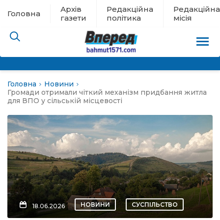
Архів
Редакційна
Редакційна
Головна
газети
політика
місія
Головна
Новини
пам’яті
Громади отримали чіткий механізм придбання житла
для ВПО у сільській місцевості
 в евакуації
льство
ні новини
цина
НОВИНИ
СУСПІЛЬСТВО
18.06.2026