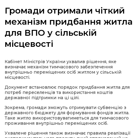
Громади отримали чіткий
механізм придбання житла
для ВПО у сільській
а
місцевості
газети
Кабінет Міністрів України ухвалив рішення, яке
ійна політика
визначає механізм тимчасового забезпечення
внутрішньо переміщених осіб житлом у сільській
місцевості.
ійна місія
Документ встановлює порядок придбання житла для
потреб переселенців та використання коштів
ти
державної підтримки на ці цілі.
Зокрема, громади зможуть отримувати субвенцію з
державного бюджету для формування фондів житла.
Таке житло використовуватиметься для тимчасового
проживання внутрішньо переміщених осіб.
Ухвалене рішення також визначає правила реалізації