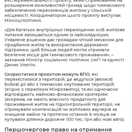
експериментального проєкту, який спрямований на
розширення можливостей громад щодо тимчасового
забезпечення переселенців житлом у сільській
місцевості. Координатором цього проєкту виступає
Мінсоцполітики.
«Для багатьох внутрішньо переміщених осіб житлове
питання залишається одним із найскладніших.
Ухвалене рішення дає громадам чіткий механізм для
придбання житла та використання державної
підтримки, щоб більше людей могли отримати
безпечне місце для тимчасового проживання», –
зазначив Міністр соціальної політики, сім”ї та єдності
Денис Улютін.
Скористатися проєктом можуть ВПО
, які
перемістилися з територій, де ведуться (велися)
бойові дії або з тимчасово окупованих територій
(згідно з переліком Мінрозвитку), та які одночасно
відповідають майново-фінансовим критеріям
(зокрема, не мають власного придатного для
проживання житла на підконтрольній території, не
отримували компенсацій чи житлових ваучерів за
знищене майно та протягом останніх 6 місяців не
купували ділянки дорожче 100 тис. грн або нові авто).
Першочергове право на отримання