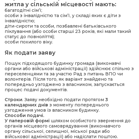
житла у сільській місцевості мають:
багатодітні сім’ї;
особи з інвалідністю та сім’ї, у складі яких є діти з
інвалідністю;
діти-сироти та особи, позбавлені батьківського
піклування (або особи старші 23 років, які мали такий
статус до повноліття);
особи похилого віку.
Як подати заяву
Пошук підходящого будинку громада (виконавчі
органи або військові адміністрації) здійснює спільно з
переселенцями та за участю Рад з питань ВПО чи
волонтерів. Після того, як варіант знайдено та
попередньо узгоджено з власником, запускається
процес подачі документів.
Строки
. Заяву необхідно подати протягом
3
календарних днів
з моменту попереднього
узгодження умов із власником будинку.
Способи подачі.
У паперовій формі
шляхом особистого звернення до
органів місцевого самоврядування (виконавчого
органу сільської, селищної, міської ради або
військової адміністрації) або надіслати поштою.