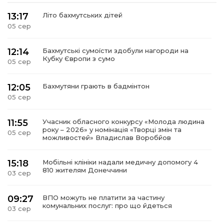
13:17
Літо бахмутських дітей
05 сер
12:14
Бахмутські сумоїсти здобули нагороди на
Кубку Європи з сумо
05 сер
12:05
Бахмутяни грають в бадмінтон
05 сер
11:55
Учасник обласного конкурсу «Молода людина
року – 2026» у номінація «Творці змін та
05 сер
можливостей» Владислав Воробйов
15:18
Мобільні клініки надали медичну допомогу 4
810 жителям Донеччини
03 сер
09:27
ВПО можуть не платити за частину
комунальних послуг: про що йдеться
03 сер