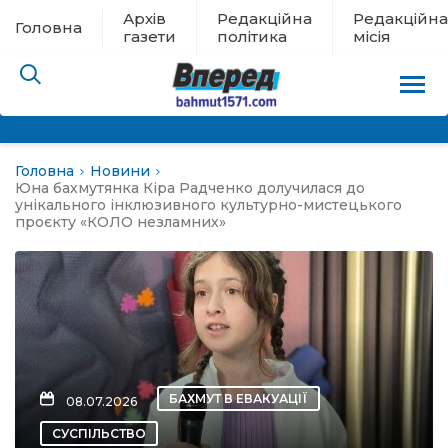
Архів
Редакційна
Редакційна
Головна
газети
політика
місія
Головна
Новини
пам’яті
Юна бахмутянка Кіра Радченко долучилася до
унікального інклюзивного культурно-мистецького
проєкту «КОЛО незламних»
 в евакуації
льство
ні новини
цина
БАХМУТ В ЕВАКУАЦІЇ
08.07.2026
СУСПІЛЬСТВО