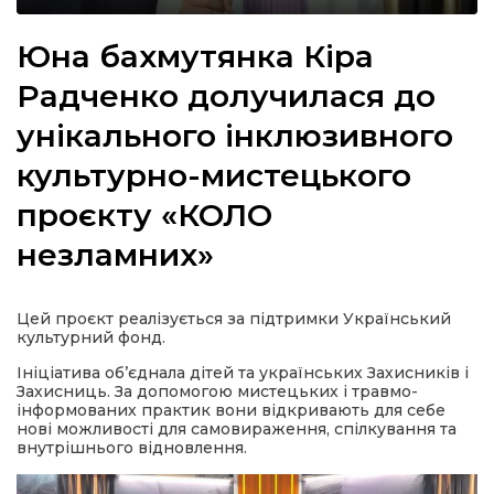
Юна бахмутянка Кіра
Радченко долучилася до
а
унікального інклюзивного
культурно-мистецького
газети
проєкту «КОЛО
ійна політика
незламних»
ійна місія
Цей проєкт реалізується за підтримки Український
культурний фонд.
ти
Ініціатива об’єднала дітей та українських Захисників і
Захисниць. За допомогою мистецьких і травмо-
інформованих практик вони відкривають для себе
нові можливості для самовираження, спілкування та
внутрішнього відновлення.