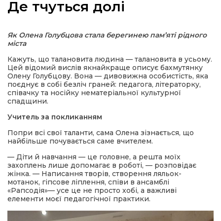
Де тчуться долі
Як Олена Голубцова стала берегинею пам’яті рідного
міста
а
Кажуть, що талановита людина — талановита в усьому.
Цей відомий вислів якнайкраще описує бахмутянку
Олену Голубцову. Вона — дивовижна особистість, яка
газети
поєднує в собі безліч граней: педагога, літераторку,
співачку та носійку нематеріальної культурної
спадщини.
ійна політика
Учитель за покликанням
ійна місія
Попри всі свої таланти, сама Олена зізнається, що
найбільше почувається саме вчителем.
ти
— Діти й навчання — це головне, а решта моїх
захоплень лише допомагає в роботі, — розповідає
жінка. — Написання творів, створення ляльок-
мотанок, гіпсове ліплення, співи в ансамблі
«Рапсодія»— усе це не просто хобі, а важливі
елементи моєї педагогічної практики.