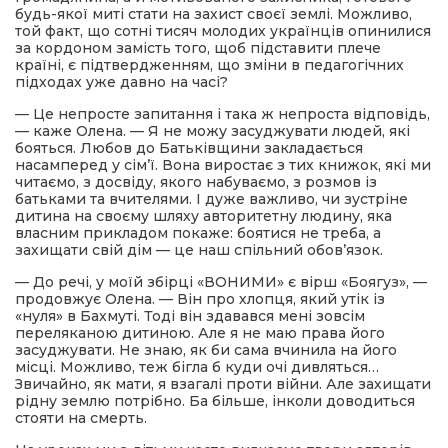
будь-якої миті стати на захист своєї землі. Можливо,
той факт, що сотні тисяч молодих українців опинилися
за кордоном замість того, щоб підставити плече
країні, є підтвердженням, що зміни в педагогічних
підходах уже давно на часі?
— Це непросте запитання і така ж непроста відповідь,
— каже Олена. — Я не можу засуджувати людей, які
бояться. Любов до Батьківщини закладається
насамперед у сім’ї. Вона виростає з тих книжок, які ми
читаємо, з досвіду, якого набуваємо, з розмов із
батьками та вчителями. І дуже важливо, чи зустріне
дитина на своєму шляху авторитетну людину, яка
власним прикладом покаже: боятися не треба, а
захищати свій дім — це наш спільний обов’язок.
— До речі, у моїй збірці «ВОНИМИ» є вірш «Боягуз», —
продовжує Олена. — Він про хлопця, який утік із
«нуля» в Бахмуті. Тоді він здавався мені зовсім
переляканою дитиною. Але я не маю права його
засуджувати. Не знаю, як би сама вчинила на його
місці. Можливо, теж бігла б куди очі дивляться…
Звичайно, як мати, я взагалі проти війни. Але захищати
рідну землю потрібно. Ба більше, інколи доводиться
стояти на смерть.