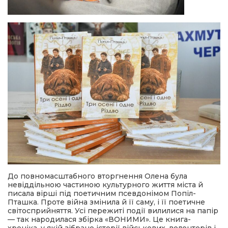
До повномасштабного вторгнення Олена була
невіддільною частиною культурного життя міста й
писала вірші під поетичним псевдонімом Попіл-
Пташка. Проте війна змінила й її саму, і її поетичне
світосприйняття. Усі пережиті події вилилися на папір
— так народилася збірка «ВОНИМИ». Це книга-