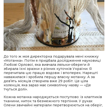
До того ж моя директорка подарувала мені книжку
«Мотанка». Потім я придбала дослідження науковиці
Любові Орлової, яка вивчала ляльки-обереги й
збирала їхні зразки з різних куточків України. Я
перечитала цю працю вздовж і впоперек. Нарешті
наважилася і зробила першу власну мотанку. А за
дев’ять місяців створила вже 29 робіт. Це ціла
колекція, яка зараз має символічну назву — «Де
тчуться долі».
Кожна мотанка народжується поступово: із клаптиків
тканини, ниток та безмежного терпіння. У руках
Олени звичайні матеріали перетворюються на оберіг,