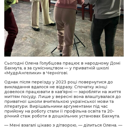
Сьогодні Олена Голубцова працює в народному Домі
Бахмута, а за сумісництвом — у приватній школі
«МудрАнгелики» в Чернігові.
Однак після переїзду у 2023 році повернутися до
викладання вдалося не відразу. Спочатку жінці
довелося працювати в кав’ярні — заробляти на життя
миттям посуду. Лише у вересні вона влаштувалася до
приватної школи вчителькою української мови та
літератури. Вирішальними аргументами під час
прийому на роботу стали її профільна освіта та 20-
річний стаж роботи в дошкільних установах Бахмута.
— Мені взагалі цікаво з дітворою, — ділиться Олена. —