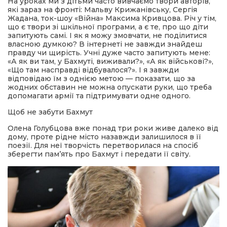
На уроках ми з дітьми часто вивчаємо твори авторів,
які зараз на фронті: Мальву Крижанівську, Сергія
Жадана, ток-шоу «Війна» Максима Кривцова. Річ у тім,
що є твори зі шкільної програми, а є те, про що діти
запитують самі. І як я можу змовчати, не поділитися
власною думкою? В інтернеті не завжди знайдеш
правду чи щирість. Учні дуже часто запитують мене:
«А як ви там, у Бахмуті, виживали?», «А як військові?»,
«Що там насправді відбувалося?». І я завжди
відповідаю їм з однією метою — показати, що за
жодних обставин не можна опускати руки, що треба
допомагати армії та підтримувати одне одного.
Щоб не забути Бахмут
Олена Голубцова вже понад три роки живе далеко від
дому, проте рідне місто назавжди залишилося в її
поезії. Для неї творчість перетворилася на спосіб
зберегти пам’ять про Бахмут і передати її світу.