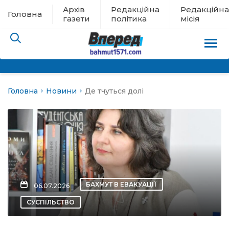
Архів
Редакційна
Редакційна
Головна
газети
політика
місія
Головна
Новини
Де тчуться долі
пам’яті
 в евакуації
льство
ні новини
БАХМУТ В ЕВАКУАЦІЇ
06.07.2026
цина
СУСПІЛЬСТВО