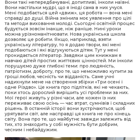
Вони такі непередбачувані, допитливі, інколи наївні.
Вони настільки мудрі, що я іноді сама в них учуся.
Мені подобається цей «движ», ця робота — вона мені
справді до душі. Війна змінила моє уявлення про цілі
та методи виховання молоді. Сьогодні освітній процес
будується зовсім інакше, ніж раніше. Нині уроки
можна урізноманітнювати. Нова українська школа
дозволяє це робити. Якщо, наприклад, взяти
українську літературу, то я додаю твори, які мені
подобаються і які відгукуються дітям. Тут у мені
прокидається літератор. Завдяки цим книжкам я
навчаю дітей простих життєвих цінностей. Ми інколи
порушуємо дуже глибокі теми: про людяність,
патріотизм, доброту, про те, що неможливо купити за
гроші любов, чесність чи відданість. Саме учні
надихнули мене на створення збірки «Три осені і
одне Різдво». Це книга про підлітків, які не чекають,
поки хтось дорослий вирішить усі проблеми за них.
Мої герої живуть у різні часи, але кожен із них
переживає свою осінь — час втрат, сумнівів і складних
рішень. В останній історії вони зустрічаються, щоб
урятувати світ, але насправді ця книга не про кінець
світу. Вона про те, що майбутнє завжди залежить від
тих, хто знаходить у собі мужність бути добрим,
чесним і небайдужим.