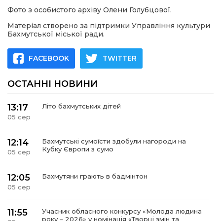
Фото з особистого архіву Олени Голубцової.
Матеріал створено за підтримки Управління культури
Бахмутської міської ради.
FACEBOOK
TWITTER
ОСТАННІ НОВИНИ
13:17
Літо бахмутських дітей
05 сер
12:14
Бахмутські сумоїсти здобули нагороди на
Кубку Європи з сумо
05 сер
12:05
Бахмутяни грають в бадмінтон
05 сер
11:55
Учасник обласного конкурсу «Молода людина
року – 2026» у номінація «Творці змін та