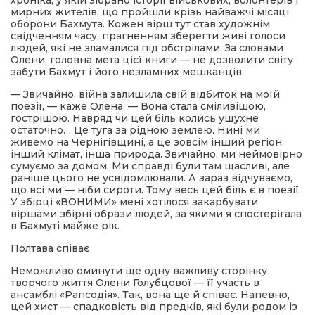
хроніка, у якій зібрано історії військових, волонтерів і
мирних жителів, що пройшли крізь найважчі місяці
оборони Бахмута. Кожен вірш тут став художнім
свідченням часу, прагненням зберегти живі голоси
людей, які не зламалися під обстрілами. За словами
Олени, головна мета цієї книги — не дозволити світу
забути Бахмут і його незламних мешканців.
— Звичайно, війна залишила свій відбиток на моїй
поезії, — каже Олена. — Вона стала сміливішою,
гострішою. Навряд чи цей біль колись ущухне
остаточно… Це туга за рідною землею. Нині ми
живемо на Чернігівщині, а це зовсім інший регіон:
інший клімат, інша природа. Звичайно, ми неймовірно
сумуємо за домом. Ми справді були там щасливі, але
раніше цього не усвідомлювали. А зараз відчуваємо,
що всі ми — ніби сироти. Тому весь цей біль є в поезії.
У збірці «ВОНИМИ» мені хотілося закарбувати
віршами збірні образи людей, за якими я спостерігала
в Бахмуті майже рік.
Полтава співає
Неможливо оминути ще одну важливу сторінку
творчого життя Олени Голубцової — її участь в
ансамблі «Рапсодія». Так, вона ще й співає. Напевно,
цей хист — спадковість від предків, які були родом із