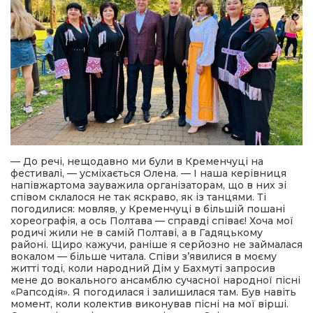
— До речі, нещодавно ми були в Кременчуці на
фестивалі, — усміхається Олена. — І наша керівниця
напівжартома зауважила організаторам, що в них зі
співом склалося не так яскраво, як із танцями. Ті
погодилися: мовляв, у Кременчуці в більшій пошані
хореографія, а ось Полтава — справді співає! Хоча мої
родичі жили не в самій Полтаві, а в Гадяцькому
районі. Щиро кажучи, раніше я серйозно не займалася
вокалом — більше читала. Співи з’явилися в моєму
житті тоді, коли народний Дім у Бахмуті запросив
мене до вокального ансамблю сучасної народної пісні
«Рапсодія». Я погодилася і залишилася там. Був навіть
момент, коли колектив виконував пісні на мої вірші.