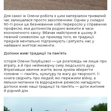
Для самої ж Олени робота з цим матеріалом тривалий
час залишалася просто захопленням. Однак у складні
90-ті роки це безневинне хобі переросло у справжню
професію, яка допомогла родині вижити в часи
економічного хаосу. Вбачає майстриня в цьому й
певний символізм: це приклад того, як традиції
предків ментально підтримують і рятують нас у
найважчі життєві моменти.
Допоки живі традиції та пам’ять
Історія Олени Голубцової — це розповідь не лише про
втрату, а й про неймовірну силу людського духу.
Втративши звичне життя, вона зуміла зберегти
головне — пам’ять, культуру та жагу до творчості. Її
книга свідчить про людей, які пережили війну, а
ляльки-мотанки та відроджене ремесло нагадують:
допоки живі наші традиції та пам’ять — доти житиме
й рідний дім.