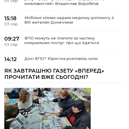
05 сер
можливостей» Владислав Воробйов
15:18
Мобільні клініки надали медичну допомогу 4
810 жителям Донеччини
03 сер
09:27
ВПО можуть не платити за частину
комунальних послуг: про що йдеться
03 сер
14:12
Досі ВПО? Юристка розповіла, коли
переселенці втрачають виплати та статус
01 сер
внутрішньо переміщеної особи
ЯК ЗАВТРАШНЮ ГАЗЕТУ «ВПЕРЕД»
ПРОЧИТАТИ ВЖЕ СЬОГОДНІ?
14:04
Учасниця обласного конкурсу «Молода
людина року – 2026» у номінації «Пульс життя»
01 сер
Аліна Кулик
15:58
Літо в Жовтих Водах
31 лип
15:30
Бахмутяни відвідали Музей науки