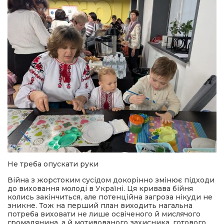
Не треба опускати руки
Війна з жорстоким сусідом докорінно змінює підходи
до виховання молоді в Україні. Ця кривава бійня
колись закінчиться, але потенційна загроза нікуди не
зникне. Тож на перший план виходить нагальна
потреба виховати не лише освіченого й мислячого
громадянина, а й мотивованого захисника, готового