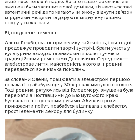
який несе тепло й надію. Багато наших земляків, які
змушені були залишити свої домівки, зізнаються: такі
автентичні речі допомагають їм знову відчути зв’язок
із рідними місцями та дарують міцну внутрішню
опору у важкі часи.
Відроджене ремесло
Олена Голубцова, попри велику зайнятість, і сьогодні
продовжує проводити творчі зустрічі, брати участь у
культурних заходах та знайомити колег і учнів із
традиційними ремеслами Донеччини. Серед них —
алебастрове лиття, майстерність якого в її родині
передається вже кілька поколінь.
За словами Олени, працювати з алебастром першою
почала її прабабуся ще у 30-х роках минулого століття.
Тоді родина, рятуючись від Голодомору, змушена була
переїхати з Полтавщини до Бахмутського краю
буквально з порожніми руками. Аби хоч трохи
прикрасити побут, прабабуся відливала з алебастру
прості елементи декору для будинку.