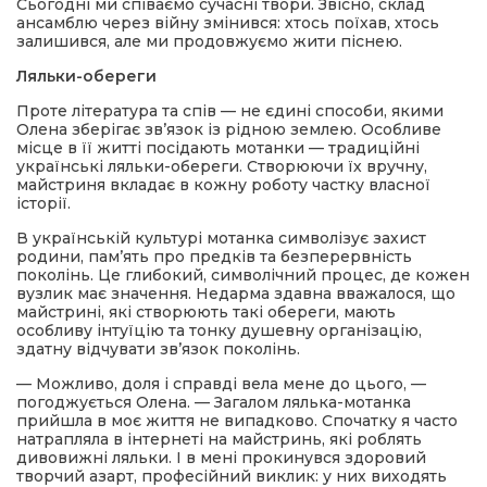
Сьогодні ми співаємо сучасні твори. Звісно, склад
ансамблю через війну змінився: хтось поїхав, хтось
залишився, але ми продовжуємо жити піснею.
Ляльки-обереги
Проте література та спів — не єдині способи, якими
Олена зберігає зв’язок із рідною землею. Особливе
місце в її житті посідають мотанки — традиційні
українські ляльки-обереги. Створюючи їх вручну,
майстриня вкладає в кожну роботу частку власної
історії.
В українській культурі мотанка символізує захист
родини, пам’ять про предків та безперервність
поколінь. Це глибокий, символічний процес, де кожен
вузлик має значення. Недарма здавна вважалося, що
майстрині, які створюють такі обереги, мають
особливу інтуїцію та тонку душевну організацію,
здатну відчувати зв’язок поколінь.
— Можливо, доля і справді вела мене до цього, —
погоджується Олена. — Загалом лялька-мотанка
прийшла в моє життя не випадково. Спочатку я часто
натрапляла в інтернеті на майстринь, які роблять
дивовижні ляльки. І в мені прокинувся здоровий
творчий азарт, професійний виклик: у них виходять