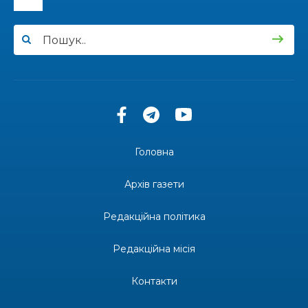
12:00
Бахмутські майстри представили Донеччину
на фестивалі «Молодий борщ – 2026»
30 чер
11:34
Частина ВПО більше не отримає житловий
ваучер: що зміниться з 1 серпня
30 чер
11:14
Бахмутська молодь досліджує Полтаву
30 чер
Головна
13:55
Солдат Ігор Ігорович Кравець, позивний
Батон, 11.02.2001 — 17.06.2024
29 чер
Архів газети
19:00
Внутрішнє переміщення в Україні: тест, який
держава досі провалює
Редакційна політика
27 чер
Редакційна місія
18:38
Майстер-клас «Троянди» для юних бахмутян
26 чер
Контакти
18:32
26 червня – день створення Бахмутської