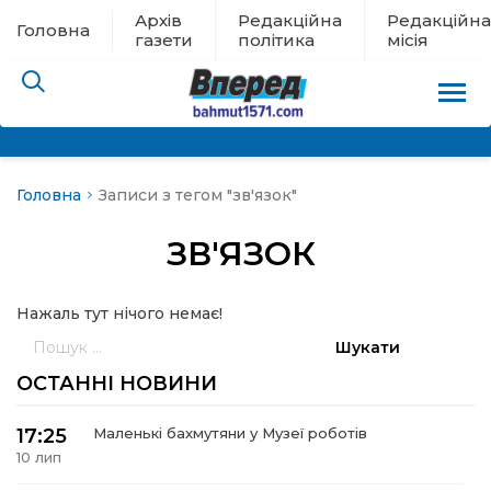
Архів
Редакційна
Редакційна
Головна
газети
політика
місія
Головна
Записи з тегом "зв'язок"
пам’яті
ЗВ'ЯЗОК
 в евакуації
Нажаль тут нічого немає!
льство
Пошук:
ні новини
ОСТАННІ НОВИНИ
цина
17:25
Маленькі бахмутяни у Музеї роботів
10 лип