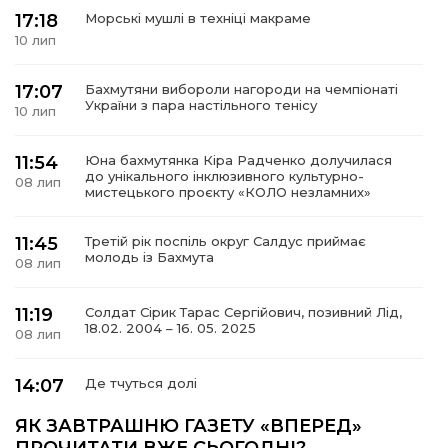
17:18
Морські мушлі в техніці макраме
10 лип
17:07
Бахмутяни вибороли нагороди на чемпіонаті
а
України з пара настільного тенісу
10 лип
газети
11:54
Юна бахмутянка Кіра Радченко долучилася
до унікального інклюзивного культурно-
08 лип
мистецького проєкту «КОЛО незламних»
ійна політика
11:45
Третій рік поспіль округ Салдус приймає
молодь із Бахмута
ійна місія
08 лип
11:19
Солдат Сірик Тарас Сергійович, позивний Лід,
ти
18.02. 2004 – 16. 05. 2025
08 лип
14:07
Де тчуться долі
06 лип
ЯК ЗАВТРАШНЮ ГАЗЕТУ «ВПЕРЕД»