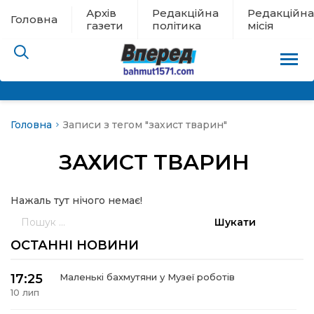
Архів
Редакційна
Редакційна
Головна
газети
політика
місія
Головна
Записи з тегом "захист тварин"
пам’яті
ЗАХИСТ ТВАРИН
 в евакуації
Нажаль тут нічого немає!
льство
Пошук:
ні новини
ОСТАННІ НОВИНИ
цина
17:25
Маленькі бахмутяни у Музеї роботів
10 лип