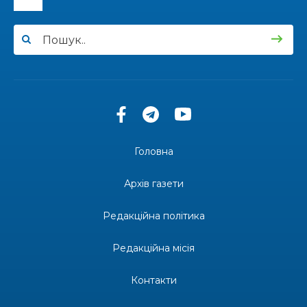
12:00
Бахмутські майстри представили Донеччину
на фестивалі «Молодий борщ – 2026»
30 чер
11:34
Частина ВПО більше не отримає житловий
ваучер: що зміниться з 1 серпня
30 чер
11:14
Бахмутська молодь досліджує Полтаву
30 чер
Головна
13:55
Солдат Ігор Ігорович Кравець, позивний
Батон, 11.02.2001 — 17.06.2024
29 чер
Архів газети
19:00
Внутрішнє переміщення в Україні: тест, який
держава досі провалює
Редакційна політика
27 чер
Редакційна місія
18:38
Майстер-клас «Троянди» для юних бахмутян
26 чер
Контакти
18:32
26 червня – день створення Бахмутської