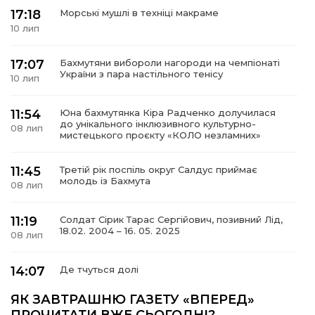
17:18
Морські мушлі в техніці макраме
10 лип
17:07
Бахмутяни вибороли нагороди на чемпіонаті
а
України з пара настільного тенісу
10 лип
газети
11:54
Юна бахмутянка Кіра Радченко долучилася
до унікального інклюзивного культурно-
08 лип
мистецького проєкту «КОЛО незламних»
ійна політика
11:45
Третій рік поспіль округ Салдус приймає
молодь із Бахмута
ійна місія
08 лип
11:19
Солдат Сірик Тарас Сергійович, позивний Лід,
ти
18.02. 2004 – 16. 05. 2025
08 лип
14:07
Де тчуться долі
06 лип
ЯК ЗАВТРАШНЮ ГАЗЕТУ «ВПЕРЕД»