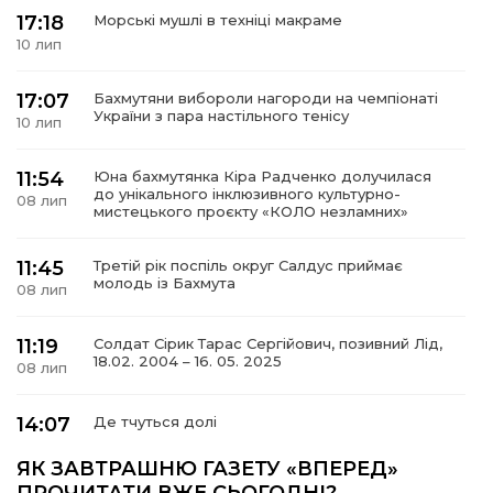
17:18
Морські мушлі в техніці макраме
10 лип
17:07
Бахмутяни вибороли нагороди на чемпіонаті
а
України з пара настільного тенісу
10 лип
газети
11:54
Юна бахмутянка Кіра Радченко долучилася
до унікального інклюзивного культурно-
08 лип
мистецького проєкту «КОЛО незламних»
ійна політика
11:45
Третій рік поспіль округ Салдус приймає
молодь із Бахмута
ійна місія
08 лип
11:19
Солдат Сірик Тарас Сергійович, позивний Лід,
ти
18.02. 2004 – 16. 05. 2025
08 лип
14:07
Де тчуться долі
06 лип
ЯК ЗАВТРАШНЮ ГАЗЕТУ «ВПЕРЕД»