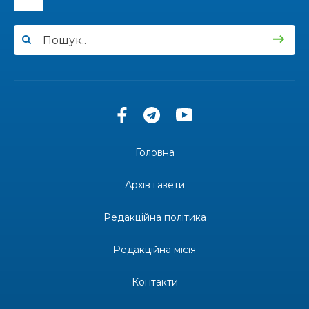
12:00
Бахмутські майстри представили Донеччину
на фестивалі «Молодий борщ – 2026»
30 чер
11:34
Частина ВПО більше не отримає житловий
ваучер: що зміниться з 1 серпня
30 чер
11:14
Бахмутська молодь досліджує Полтаву
30 чер
Головна
13:55
Солдат Ігор Ігорович Кравець, позивний
Батон, 11.02.2001 — 17.06.2024
29 чер
Архів газети
19:00
Внутрішнє переміщення в Україні: тест, який
держава досі провалює
Редакційна політика
27 чер
Редакційна місія
18:38
Майстер-клас «Троянди» для юних бахмутян
26 чер
Контакти
18:32
26 червня – день створення Бахмутської