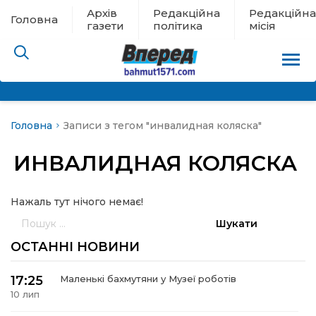
Архів
Редакційна
Редакційна
Головна
газети
політика
місія
Головна
Записи з тегом "инвалидная коляска"
пам’яті
ИНВАЛИДНАЯ КОЛЯСКА
 в евакуації
Нажаль тут нічого немає!
льство
Пошук:
ні новини
ОСТАННІ НОВИНИ
цина
17:25
Маленькі бахмутяни у Музеї роботів
10 лип